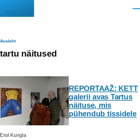
Liigu edasi põhisisu juurde
Men
PEEGEL
Leivapuru
Avaleht
tartu näitused
REPORTAAŽ: KETT
galerii avas Tartus
näituse, mis
pühendub tissidele
Erol Kungla