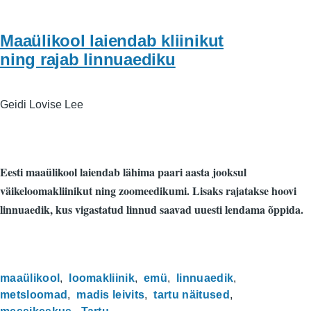
Maaülikool laiendab kliinikut
ning rajab linnuaediku
Geidi Lovise Lee
Eesti maaülikool laiendab lähima paari aasta jooksul
väikeloomakliinikut ning zoomeedikumi. Lisaks rajatakse hoovi
linnuaedik, kus vigastatud linnud saavad uuesti lendama õppida.
maaülikool
loomakliinik
emü
linnuaedik
metsloomad
madis leivits
tartu näitused