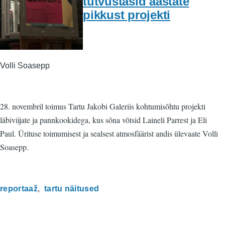
tutvustasid aastate
pikkust projekti
Volli Soasepp
28. novembril toimus Tartu Jakobi Galeriis kohtumisõhtu projekti
läbiviijate ja pannkookidega, kus sõna võtsid Laineli Parrest ja Eli
Paul. Ürituse toimumisest ja sealsest atmosfäärist andis ülevaate Volli
Soasepp.
reportaaž
tartu näitused