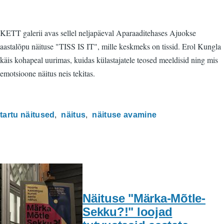
KETT galerii avas sellel neljapäeval Aparaaditehases Ajuokse
aastalõpu näituse "TISS IS IT", mille keskmeks on tissid. Erol Kungla
käis kohapeal uurimas, kuidas külastajatele teosed meeldisid ning mis
emotsioone näitus neis tekitas.
tartu näitused
näitus
näituse avamine
Näituse "Märka-Mõtle-
Sekku?!" loojad