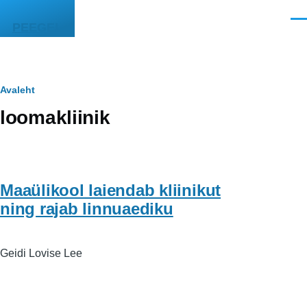
Liigu edasi põhisisu juurde
Men
PEEGEL
Leivapuru
Avaleht
loomakliinik
Maaülikool laiendab kliinikut
ning rajab linnuaediku
Geidi Lovise Lee