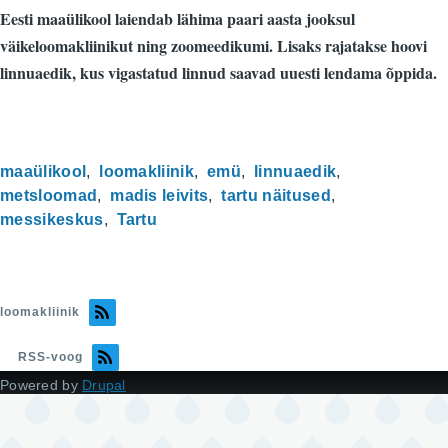
Eesti maaülikool laiendab lähima paari aasta jooksul
väikeloomakliinikut ning zoomeedikumi. Lisaks rajatakse hoovi
linnuaedik, kus vigastatud linnud saavad uuesti lendama õppida.
maaülikool
loomakliinik
emü
linnuaedik
metsloomad
madis leivits
tartu näitused
messikeskus
Tartu
loomakliinik
RSS-voog
Powered by
Drupal