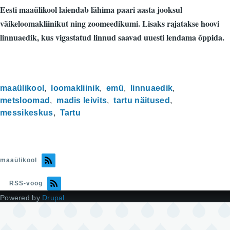
Eesti maaülikool laiendab lähima paari aasta jooksul
väikeloomakliinikut ning zoomeedikumi. Lisaks rajatakse hoovi
linnuaedik, kus vigastatud linnud saavad uuesti lendama õppida.
maaülikool
loomakliinik
emü
linnuaedik
metsloomad
madis leivits
tartu näitused
messikeskus
Tartu
maaülikool
RSS-voog
Powered by
Drupal