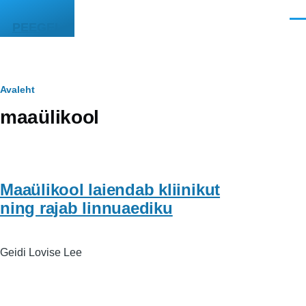
Liigu edasi põhisisu juurde
Men
PEEGEL
Leivapuru
Avaleht
maaülikool
Maaülikool laiendab kliinikut
ning rajab linnuaediku
Geidi Lovise Lee