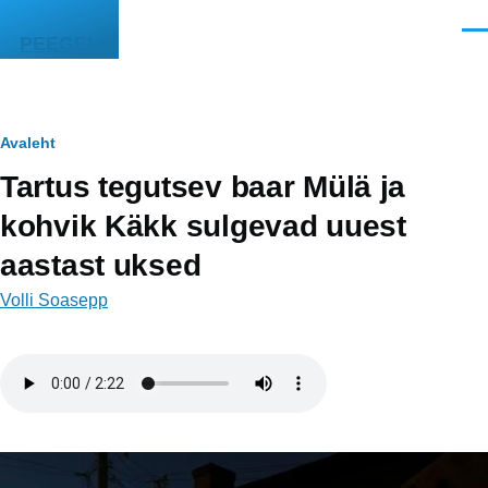
Liigu edasi põhisisu juurde
Men
PEEGEL
Leivapuru
Avaleht
Tartus tegutsev baar Mülä ja
kohvik Käkk sulgevad uuest
aastast uksed
Volli Soasepp
Helifail