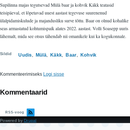
Supilinna majas tegutsevad Mülä baar ja kohvik Käkk teatasid
teisipäeval, et lõpetavad uuest aastast tegevuse suurenenud
ülalpidamiskulude ja majandusliku surve tõttu. Baar on olnud kohalike
seas armastatud kohtumispaik alates 2022. aastast. Volli Soasepp uuris
lähemalt, mida see otsus tähendab nii omanikele kui ka kogukonnale.
Sildid
Uudis
Mülä
Käkk
Baar
Kohvik
Kommenteerimiseks
Logi sisse
Kommentaarid
RSS-voog
Powered by
Drupal