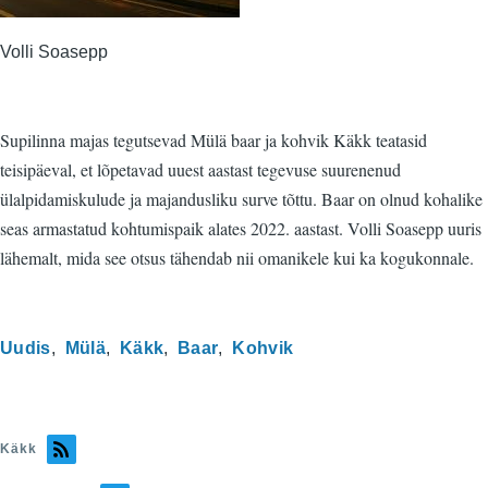
Volli Soasepp
Supilinna majas tegutsevad Mülä baar ja kohvik Käkk teatasid
teisipäeval, et lõpetavad uuest aastast tegevuse suurenenud
ülalpidamiskulude ja majandusliku surve tõttu. Baar on olnud kohalike
seas armastatud kohtumispaik alates 2022. aastast. Volli Soasepp uuris
lähemalt, mida see otsus tähendab nii omanikele kui ka kogukonnale.
Uudis
Mülä
Käkk
Baar
Kohvik
Käkk