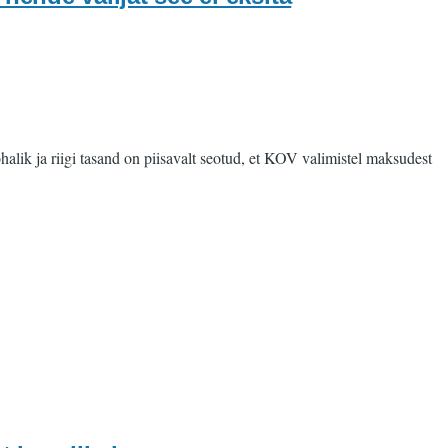
k ja riigi tasand on piisavalt seotud, et KOV valimistel maksudest