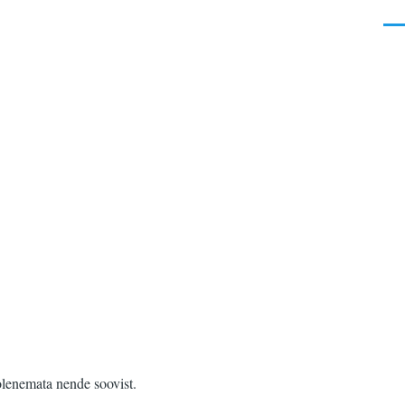
Men
olenemata nende soovist.