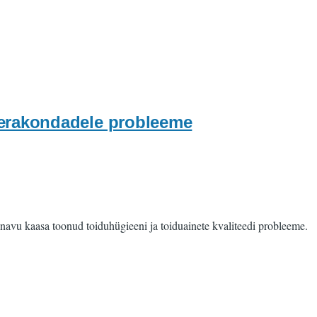
b erakondadele probleeme
avu kaasa toonud toiduhügieeni ja toiduainete kvaliteedi probleeme.