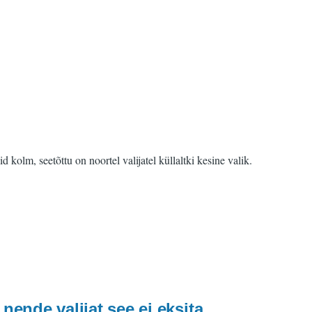
kolm, seetõttu on noortel valijatel küllaltki kesine valik.
ende valijat see ei eksita