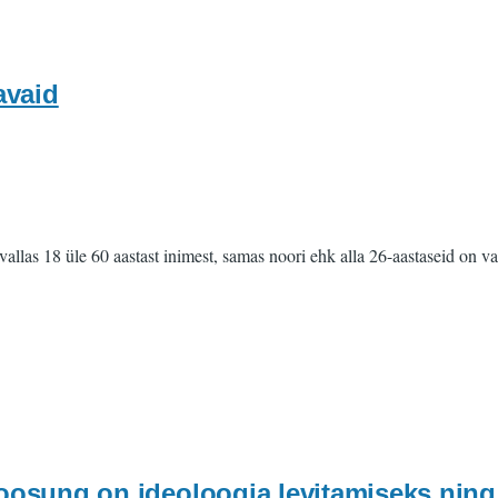
avaid
as 18 üle 60 aastast inimest, samas noori ehk alla 26-aastaseid on vaid 
osung on ideoloogia levitamiseks ning n