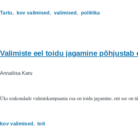
Tartu
kov valimised
valimised
poliitika
Valimiste eel toidu jagamine põhjusta
Annaliisa Karu
Üks erakondade valimiskampaania osa on toidu jagamine, ent see on tän
kov valimised
toit