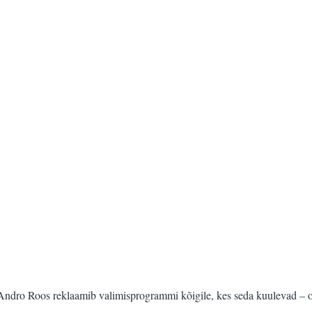
s Andro Roos reklaamib valimisprogrammi kõigile, kes seda kuulevad – 