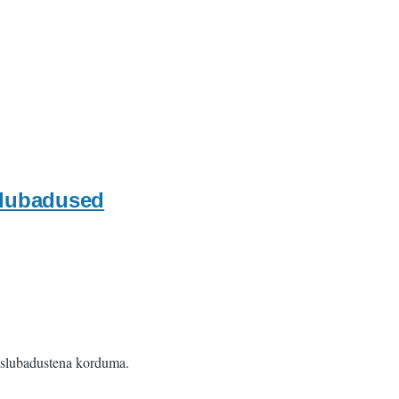
slubadused
mislubadustena korduma.