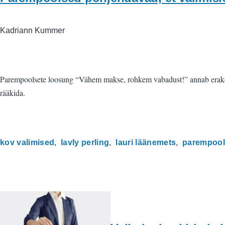
Kadriann Kummer
Parempoolsete loosung “Vähem makse, rohkem vabadust!” annab erakonn
rääkida.
kov valimised
lavly perling
lauri läänemets
parempoo