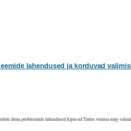
bleemide lahendused ja korduvad valimi
luliste linna probleemide lahendused kipuvad Tartus venima ning vali