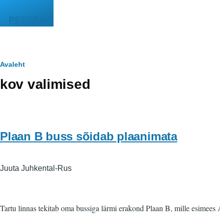
Liigu edasi põhisisu juurde
PEEGEL
Leivapuru
Avaleht
kov valimised
Plaan B buss sõidab plaanimata
Juuta Juhkental-Rus
Tartu linnas tekitab oma bussiga lärmi erakond Plaan B, mille esimee