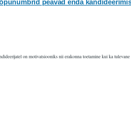
lõpunumbrid peavad enda kandideerimis
deerijatel on motivatsiooniks nii erakonna toetamine kui ka tulevane p