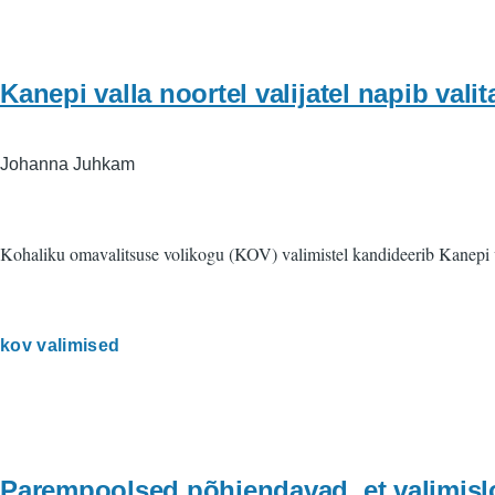
Kanepi valla noortel valijatel napib valit
Johanna Juhkam
Kohaliku omavalitsuse volikogu (KOV) valimistel kandideerib Kanepi vall
kov valimised
Parempoolsed põhjendavad, et valimislo