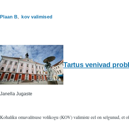
Plaan B
kov valimised
Tartus venivad pro
Janella Jugaste
Kohaliku omavalitsuse volikogu (KOV) valimiste eel on selgunud, et o