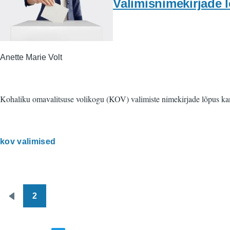
Valimisnimekirjade 
Anette Marie Volt
Kohaliku omavalitsuse volikogu (KOV) valimiste nimekirjade lõpus kandi
kov valimised
2
Pagination
Eelmine
leht