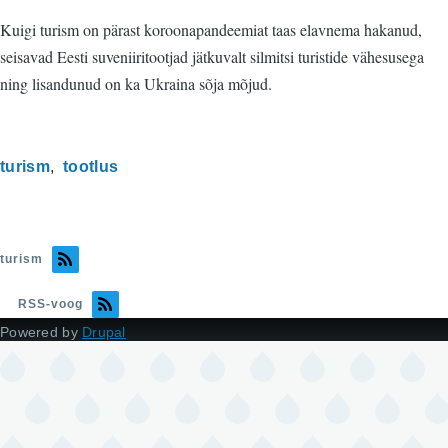
Kuigi turism on pärast koroonapandeemiat taas elavnema hakanud,
seisavad Eesti suveniiritootjad jätkuvalt silmitsi turistide vähesusega
ning lisandunud on ka Ukraina sõja mõjud.
turism
tootlus
turism
RSS-voog
Powered by
Drupal