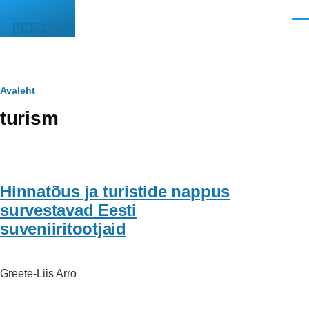
Liigu edasi põhisisu juurde
Men
PEEGEL
Leivapuru
Avaleht
turism
Hinnatõus ja turistide nappus
survestavad Eesti
suveniiritootjaid
Greete-Liis Arro