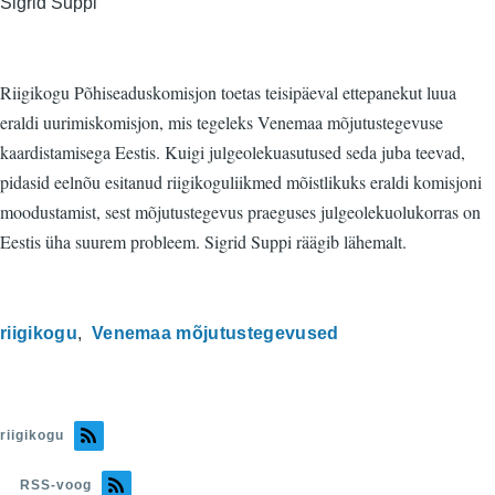
Sigrid Suppi
Riigikogu Põhiseaduskomisjon toetas teisipäeval ettepanekut luua
eraldi uurimiskomisjon, mis tegeleks Venemaa mõjutustegevuse
kaardistamisega Eestis. Kuigi julgeolekuasutused seda juba teevad,
pidasid eelnõu esitanud riigikoguliikmed mõistlikuks eraldi komisjoni
moodustamist, sest mõjutustegevus praeguses julgeolekuolukorras on
Eestis üha suurem probleem. Sigrid Suppi räägib lähemalt.
riigikogu
Venemaa mõjutustegevused
riigikogu
RSS-voog