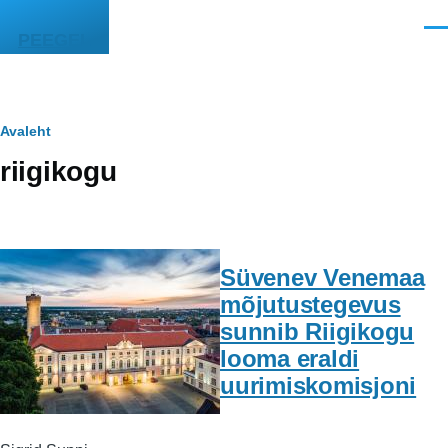
Liigu edasi põhisisu juurde
Men
PEEGEL
Leivapuru
Avaleht
riigikogu
Süvenev Venemaa
mõjutustegevus
sunnib Riigikogu
looma eraldi
uurimiskomisjoni