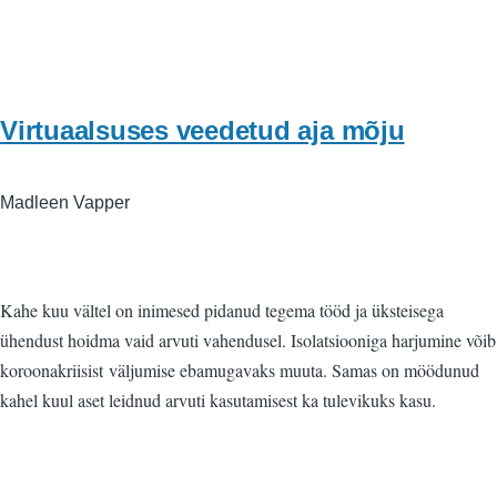
Virtuaalsuses veedetud aja mõju
Madleen Vapper
Kahe kuu vältel on inimesed pidanud tegema tööd ja üksteisega
ühendust hoidma vaid arvuti vahendusel. Isolatsiooniga harjumine võib
koroonakriisist väljumise ebamugavaks muuta. Samas on möödunud
kahel kuul aset leidnud arvuti kasutamisest ka tulevikuks kasu.