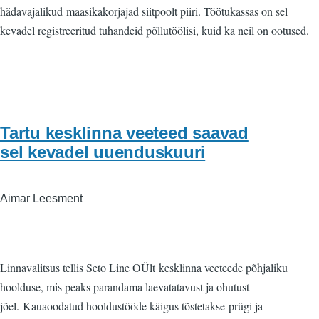
hädavajalikud maasikakorjajad siitpoolt piiri. Töötukassas on sel
kevadel registreeritud tuhandeid põllutöölisi, kuid ka neil on ootused.
Tartu kesklinna veeteed saavad
sel kevadel uuenduskuuri
Aimar Leesment
Linnavalitsus tellis Seto Line OÜlt kesklinna veeteede põhjaliku
hoolduse, mis peaks parandama laevatatavust ja ohutust
jõel. Kauaoodatud hooldustööde käigus tõstetakse prügi ja