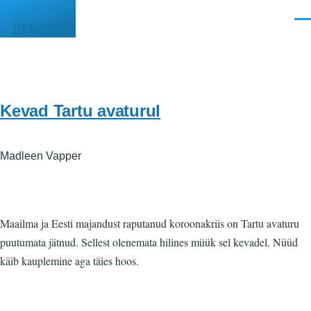
Liigu edasi põhisisu juurde
Men
PEEGEL
Kevad Tartu avaturul
Madleen Vapper
Maailma ja Eesti majandust raputanud koroonakriis on Tartu avaturu
puutumata jätnud. Sellest olenemata hilines müük sel kevadel. Nüüd
käib kauplemine aga täies hoos.