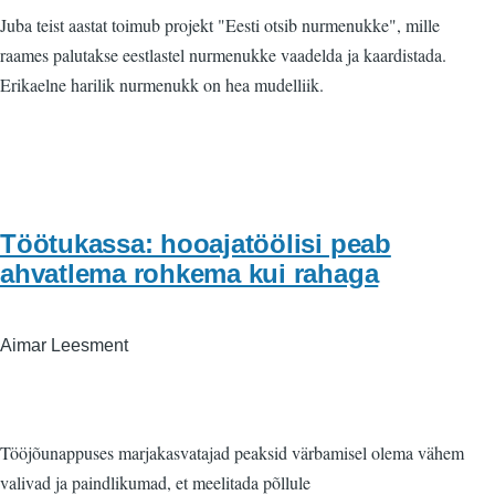
Juba teist aastat toimub projekt "Eesti otsib nurmenukke", mille
raames palutakse eestlastel nurmenukke vaadelda ja kaardistada.
Erikaelne harilik nurmenukk on hea mudelliik.
Töötukassa: hooajatöölisi peab
ahvatlema rohkema kui rahaga
Aimar Leesment
Tööjõunappuses marjakasvatajad peaksid värbamisel olema vähem
valivad ja paindlikumad, et meelitada põllule