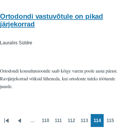
Ortodondi vastuvõtule on pikad
järjekorrad
Lauraliis Süldre
Ortodondi konsultatsioonile saab kõige varem poole aasta pärast.
Ravijärjekorrad võiksid lüheneda, kui ortodonte tuleks tööturule
juurde.
…
110
111
112
113
114
115
Pagination
Esimene
Eelmine
Page
Page
Page
Page
Page
Page