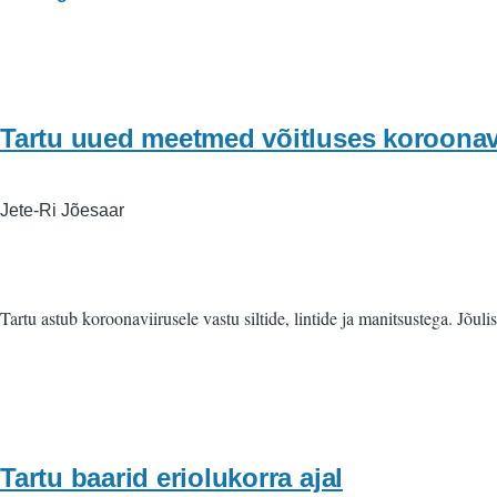
Tartu uued meetmed võitluses koroonav
Jete-Ri Jõesaar
Tartu astub koroonaviirusele vastu siltide, lintide ja manitsustega. Jõu
Tartu baarid eriolukorra ajal