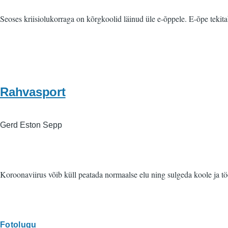
Seoses kriisiolukorraga on kõrgkoolid läinud üle e-õppele. E-õpe tekita
Rahvasport
Gerd Eston Sepp
Koroonaviirus võib küll peatada normaalse elu ning sulgeda koole ja tö
Fotolugu