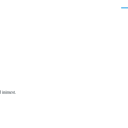
Men
 inimest.