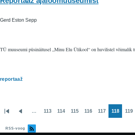
Reportaaž ajaloomuuseumist
Gerd Eston Sepp
TÜ muuseumi püsinäitusel „Minu Elu Ülikool“ on huvilistel võimalik tu
reportaaž
…
113
114
115
116
117
118
119
Pagination
Esimene
Eelmine
Page
Page
Page
Page
Page
Page
Pa
leht
leht
RSS-voog