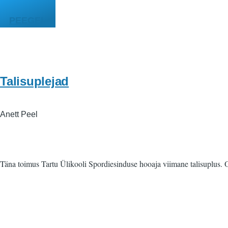
Liigu edasi põhisisu juurde
PEEGEL
Talisuplejad
Anett Peel
Täna toimus Tartu Ülikooli Spordiesinduse hooaja viimane talisuplus.