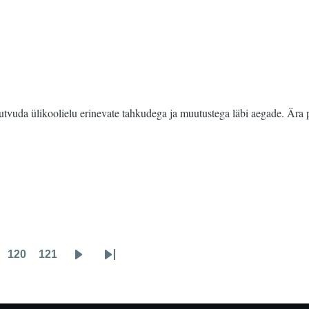
tvuda ülikoolielu erinevate tahkudega ja muutustega läbi aegade. Ära p
120
121
ge
Page
Page
Järgmine
Viimane
leht
leht