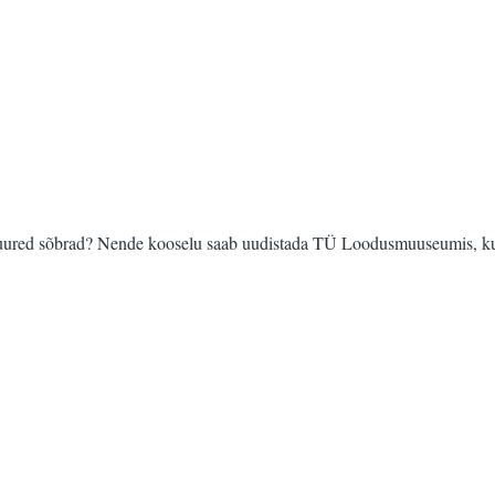
a suured sõbrad? Nende kooselu saab uudistada TÜ Loodusmuuseumis, kus