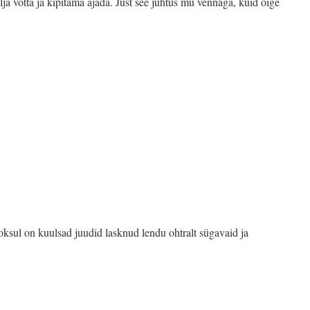
ja võtta ja kipitama ajada. Just see juhtus mu vennaga, kuid õige
jooksul on kuulsad juudid lasknud lendu ohtralt sügavaid ja