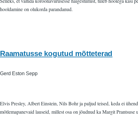
Selleks, et vältida koroonaviirusesse haigestumist, tuleb hoolega käsi 
hooldamine on olukorda parandanud.
Raamatusse kogutud mõtteterad
Gerd Eston Sepp
Elvis Presley, Albert Einstein, Nils Bohr ja paljud teised, keda ei ühen
mõtlemapanevaid lauseid, millest osa on jõudnud ka Margit Prantsuse 