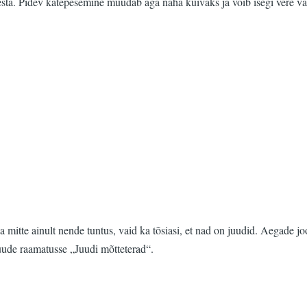
pesta. Pidev kätepesemine muudab aga naha kuivaks ja võib isegi vere väl
da mitte ainult nende tuntus, vaid ka tõsiasi, et nad on juudid. Aegade 
uude raamatusse „Juudi mõtteterad“.