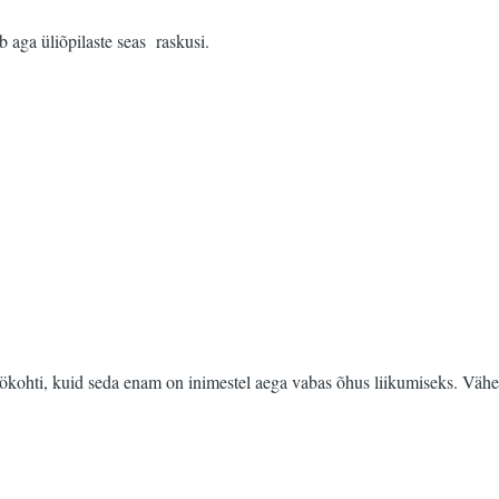
b aga üliõpilaste seas raskusi.
ökohti, kuid seda enam on inimestel aega vabas õhus liikumiseks. Vähem