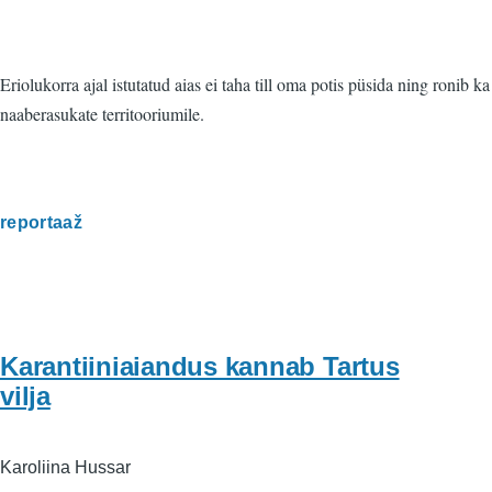
Eriolukorra ajal istutatud aias ei taha till oma potis püsida ning ronib ka
naaberasukate territooriumile.
reportaaž
Karantiiniaiandus kannab Tartus
vilja
Karoliina Hussar