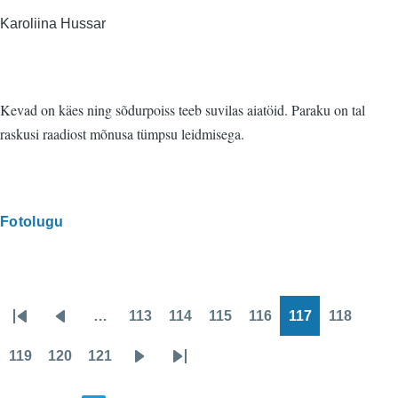
Karoliina Hussar
Kevad on käes ning sõdurpoiss teeb suvilas aiatöid. Paraku on tal
raskusi raadiost mõnusa tümpsu leidmisega.
Fotolugu
…
113
114
115
116
117
118
Pagination
Esimene
Eelmine
Page
Page
Page
Page
Page
Page
leht
leht
119
120
121
Page
Page
Page
Järgmine
Viimane
leht
leht