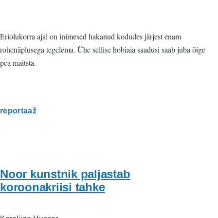
Eriolukorra ajal on inimesed hakanud kodudes järjest enam
rohenäplusega tegelema. Ühe sellise hobiaia saadusi saab juba õige
pea maitsta.
reportaaž
Noor kunstnik paljastab
koroonakriisi tahke