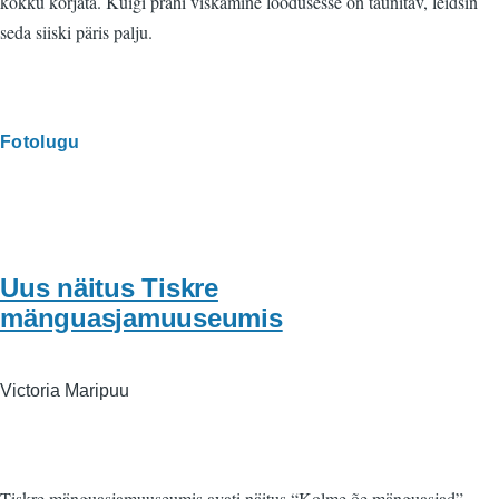
kokku korjata. Kuigi prahi viskamine loodusesse on taunitav, leidsin
seda siiski päris palju.
Fotolugu
Uus näitus Tiskre
mänguasjamuuseumis
Victoria Maripuu
Tiskre mänguasjamuuseumis avati näitus “Kolme õe mänguasjad”,