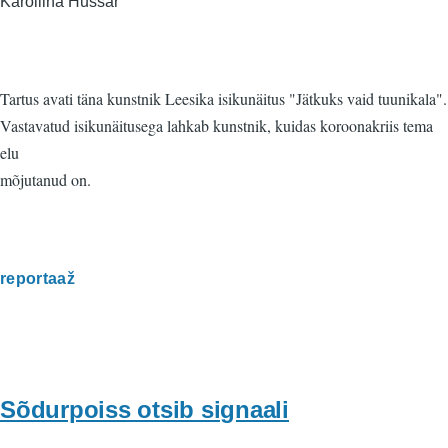
Karoliina Hussar
Tartus avati täna kunstnik Leesika isikunäitus "Jätkuks vaid tuunikala".
Vastavatud isikunäitusega lahkab kunstnik, kuidas koroonakriis tema
elu
mõjutanud on.
reportaaž
Sõdurpoiss otsib signaali