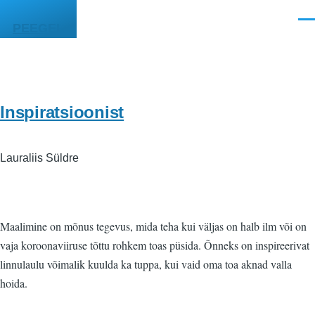
Liigu edasi põhisisu juurde
Men
PEEGEL
Inspiratsioonist
Lauraliis Süldre
Maalimine on mõnus tegevus, mida teha kui väljas on halb ilm või on
vaja koroonaviiruse tõttu rohkem toas püsida. Õnneks on inspireerivat
linnulaulu võimalik kuulda ka tuppa, kui vaid oma toa aknad valla
hoida.