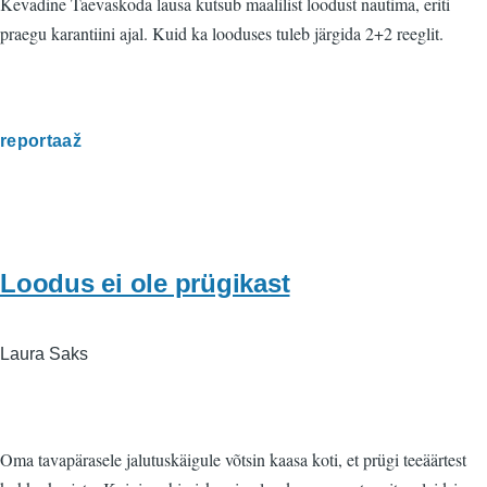
Kevadine Taevaskoda lausa kutsub maalilist loodust nautima, eriti
praegu karantiini ajal. Kuid ka looduses tuleb järgida 2+2 reeglit.
reportaaž
Loodus ei ole prügikast
Laura Saks
Oma tavapärasele jalutuskäigule võtsin kaasa koti, et prügi teeäärtest