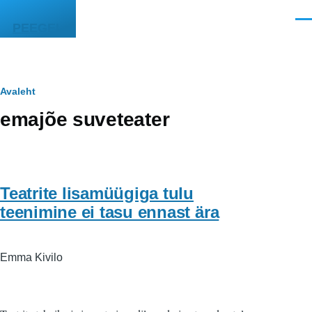
Liigu edasi põhisisu juurde
Men
PEEGEL
Leivapuru
Avaleht
emajõe suveteater
Teatrite lisamüügiga tulu
teenimine ei tasu ennast ära
Emma Kivilo