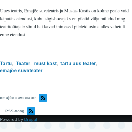
Uues teatris, Emajõe suveteatris ja Mustas Kastis on kolme peale vaid
käputäis etendusi, kuhu sügishooajaks on piletid välja müüdud ning
teatritöötajate sõnul hakkavad inimesed pileteid ostma alles vahetult
enne etendust.
Tartu
Teater
must kast
tartu uus teater
emajõe suveteater
emajõe suveteater
RSS-voog
Powered by
Drupal