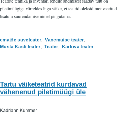
Teatrite tehnika ja inventari rendile andmisest saadav tulu on
piletimüügiga võrreldes liiga väike, et teatrid oleksid motiveeritud
lisatulu suurendamise nimel pingutama.
emajõe suveteater
Vanemuise teater
Musta Kasti teater
Teater
Karlova teater
Tartu väiketeatrid kurdavad
vähenenud piletimüügi üle
Kadriann Kummer