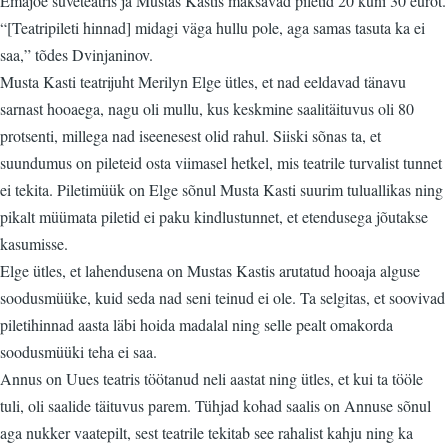
Emajõe suveteatris ja Mustas Kastis maksavad piletid 20 kuni 30 eurot.
“[Teatripileti hinnad] midagi väga hullu pole, aga samas tasuta ka ei
saa,” tõdes Dvinjaninov.
Musta Kasti teatrijuht Merilyn Elge ütles, et nad eeldavad tänavu
sarnast hooaega, nagu oli mullu, kus keskmine saalitäituvus oli 80
protsenti, millega nad iseenesest olid rahul. Siiski sõnas ta, et
suundumus on pileteid osta viimasel hetkel, mis teatrile turvalist tunnet
ei tekita. Piletimüük on Elge sõnul Musta Kasti suurim tuluallikas ning
pikalt müümata piletid ei paku kindlustunnet, et etendusega jõutakse
kasumisse.
Elge ütles, et lahendusena on Mustas Kastis arutatud hooaja alguse
soodusmüüke, kuid seda nad seni teinud ei ole. Ta selgitas, et soovivad
piletihinnad aasta läbi hoida madalal ning selle pealt omakorda
soodusmüüki teha ei saa.
Annus on Uues teatris töötanud neli aastat ning ütles, et kui ta tööle
tuli, oli saalide täituvus parem. Tühjad kohad saalis on Annuse sõnul
aga nukker vaatepilt, sest teatrile tekitab see rahalist kahju ning ka