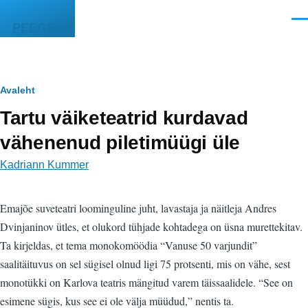
Liigu edasi põhisisu juurde
Men
PEEGEL
Leivapuru
Avaleht
Tartu väiketeatrid kurdavad
vähenenud piletimüügi üle
Kadriann Kummer
Emajõe suveteatri loominguline juht, lavastaja ja näitleja Andres
Dvinjaninov ütles, et olukord tühjade kohtadega on üsna murettekitav.
Ta kirjeldas, et tema monokomöödia “Vanuse 50 varjundit”
saalitäituvus on sel sügisel olnud ligi 75 protsenti, mis on vähe, sest
monotükki on Karlova teatris mängitud varem täissaalidele. “See on
esimene sügis, kus see ei ole välja müüdud,” nentis ta.