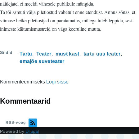
näitlejatel ei meeldi vähesele publikule mängida.
Ta tõi samuti välja piletiostud vahetult enne etendust. Annus sõnas, et
viimase hetke piletiostjad on paratamatus, millega tuleb leppida, sest
inimeste käitumismustreid on väga keeruline muuta.
Sildid
Tartu
Teater
must kast
tartu uus teater
emajõe suveteater
Kommenteerimiseks
Logi sisse
Kommentaarid
RSS-voog
Powered by
Drupal