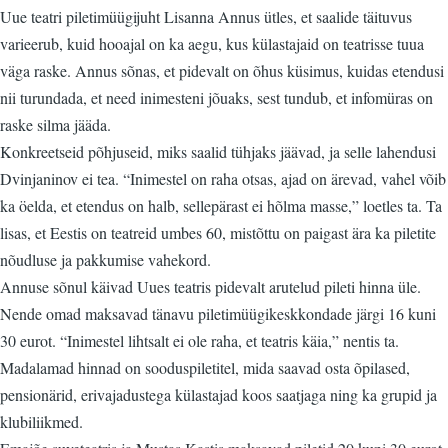
Uue teatri piletimüügijuht Lisanna Annus ütles, et saalide täituvus
varieerub, kuid hooajal on ka aegu, kus külastajaid on teatrisse tuua
väga raske. Annus sõnas, et pidevalt on õhus küsimus, kuidas etendusi
nii turundada, et need inimesteni jõuaks, sest tundub, et infomüras on
raske silma jääda.
Konkreetseid põhjuseid, miks saalid tühjaks jäävad, ja selle lahendusi
Dvinjaninov ei tea. “Inimestel on raha otsas, ajad on ärevad, vahel võib
ka öelda, et etendus on halb, sellepärast ei hõlma masse,” loetles ta. Ta
lisas, et Eestis on teatreid umbes 60, mistõttu on paigast ära ka piletite
nõudluse ja pakkumise vahekord.
Annuse sõnul käivad Uues teatris pidevalt arutelud pileti hinna üle.
Nende omad maksavad tänavu piletimüügikeskkondade järgi 16 kuni
30 eurot. “Inimestel lihtsalt ei ole raha, et teatris käia,” nentis ta.
Madalamad hinnad on sooduspiletitel, mida saavad osta õpilased,
pensionärid, erivajadustega külastajad koos saatjaga ning ka grupid ja
klubiliikmed.