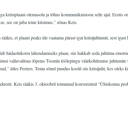
usega kriisiplaani olemasolu ja tõhus kommunikatsioon selle ajal. Eestis 
se, see on juba teine küsimus,” sõnas Keis.
rääkis, et plaani peaks üle vaatama pärast igat kriisijuhtumit, sest igast
udub hädaolukorra lahendamiseks plaan, siis hakkab seda juhtima emotsio
si vallavalitsus lõpetas Toomla töölepingu väärkohtlemise juhtumite tõ
äinud,” ütles Peeters. Tema sõnul puudus koolil siis kriisijuht, kes oleks 
ktorit. Keis rääkis 3. oktoobril toimunud konverentsil “Ühiskonna problee