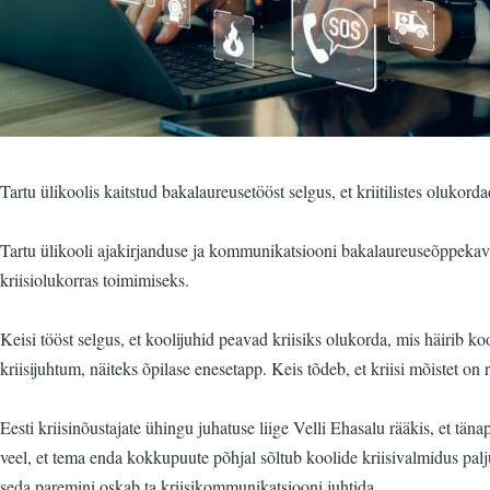
Tartu ülikoolis kaitstud bakalaureusetööst selgus, et kriitilistes olukor
Tartu ülikooli ajakirjanduse ja kommunikatsiooni bakalaureuseõppekava v
kriisiolukorras toimimiseks.
Keisi tööst selgus, et koolijuhid peavad kriisiks olukorda, mis häirib ko
kriisijuhtum, näiteks õpilase enesetapp. Keis tõdeb, et kriisi mõistet on 
Eesti kriisinõustajate ühingu juhatuse liige Velli Ehasalu rääkis, et tä
veel, et tema enda kokkupuute põhjal sõltub koolide kriisivalmidus palju
seda paremini oskab ta kriisikommunikatsiooni juhtida.