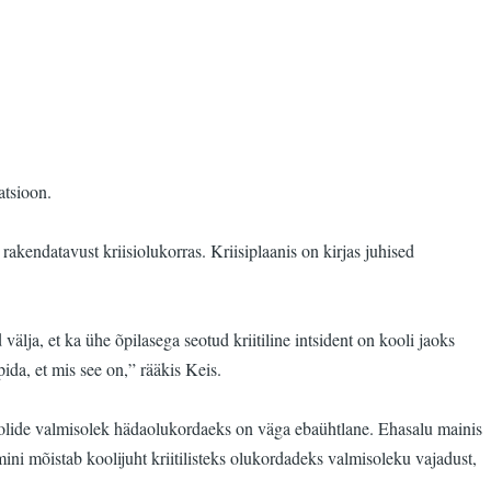
atsioon.
akendatavust kriisiolukorras. Kriisiplaanis on kirjas juhised
välja, et ka ühe õpilasega seotud kriitiline intsident on kooli jaoks
pida, et mis see on,” rääkis Keis.
ti koolide valmisolek hädaolukordaeks on väga ebaühtlane. Ehasalu mainis
mini mõistab koolijuht kriitilisteks olukordadeks valmisoleku vajadust,