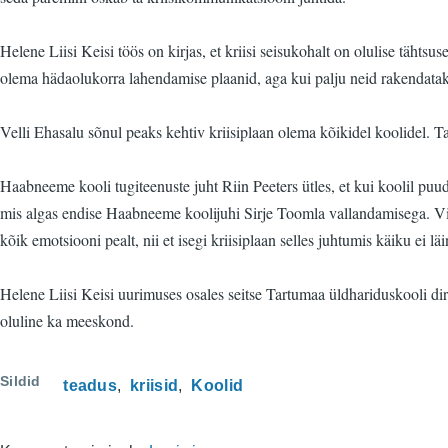
Helene Liisi Keisi töös on kirjas, et kriisi seisukohalt on olulise tähts
olema hädaolukorra lahendamise plaanid, aga kui palju neid rakendatak
Velli Ehasalu sõnul peaks kehtiv kriisiplaan olema kõikidel koolidel. Ta 
Haabneeme kooli tugiteenuste juht Riin Peeters ütles, et kui koolil pu
mis algas endise Haabneeme koolijuhi Sirje Toomla vallandamisega. Viim
kõik emotsiooni pealt, nii et isegi kriisiplaan selles juhtumis käiku ei l
Helene Liisi Keisi uurimuses osales seitse Tartumaa üldhariduskooli dire
oluline ka meeskond.
Sildid
teadus
kriisid
Koolid