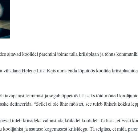
dades aitavad koolidel paremini toime tulla kriisiplaan ja tõhus kommunik
ilistlane Helene Liisi Keis uuris enda lõputöös koolide kriisiplaanide r
oli tavapärast toimimist ja segab õppetööd. Lisaks tõid mõned koolijuhid 
raske defineerida. “Sellel ei ole ühte mõistet, see tuleb ühiselt kokku lep
napäeval tuleb kriisideks valmistuda kõikidel koolidel. Ta lisas, et Ees
 koolijuhist ja asutuse kogemusest kriisidega. Ta selgitas, et mida pare