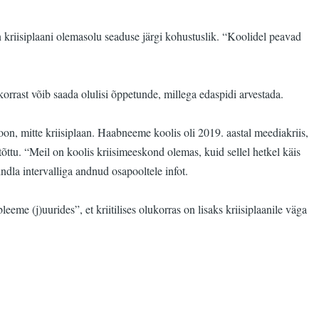
on kriisiplaani olemasolu seaduse järgi kohustuslik. “Koolidel peavad
 korrast võib saada olulisi õppetunde, millega edaspidi arvestada.
on, mitte kriisiplaan. Haabneeme koolis oli 2019. aastal meediakriis,
ttu. “Meil on koolis kriisimeeskond olemas, kuid sellel hetkel käis
kindla intervalliga andnud osapooltele infot.
me (j)uurides”, et kriitilises olukorras on lisaks kriisiplaanile väga