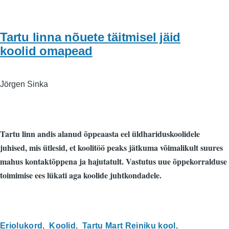
Tartu linna nõuete täitmisel jäid
koolid omapead
Jörgen Sinka
Tartu linn andis alanud õppeaasta eel üldhariduskoolidele
juhised, mis ütlesid, et koolitöö peaks jätkuma võimalikult suures
mahus kontaktõppena ja hajutatult. Vastutus uue õppekorralduse
toimimise ees lükati aga koolide juhtkondadele.
Eriolukord
Koolid
Tartu Mart Reiniku kool