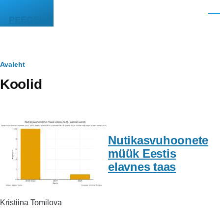
Liigu edasi põhisisu juurde
Men
PEEGEL
Leivapuru
Avaleht
Koolid
Nutikasvuhoonete
müük Eestis
elavnes taas
Kristiina Tomilova