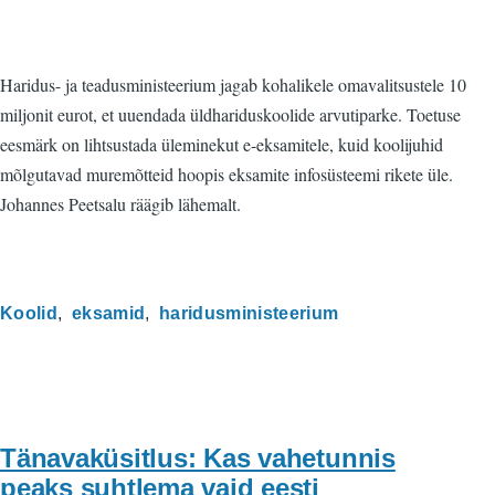
Haridus- ja teadusministeerium jagab kohalikele omavalitsustele 10
miljonit eurot, et uuendada üldhariduskoolide arvutiparke. Toetuse
eesmärk on lihtsustada üleminekut e-eksamitele, kuid koolijuhid
mõlgutavad muremõtteid hoopis eksamite infosüsteemi rikete üle.
Johannes Peetsalu räägib lähemalt.
Koolid
eksamid
haridusministeerium
Tänavaküsitlus: Kas vahetunnis
peaks suhtlema vaid eesti