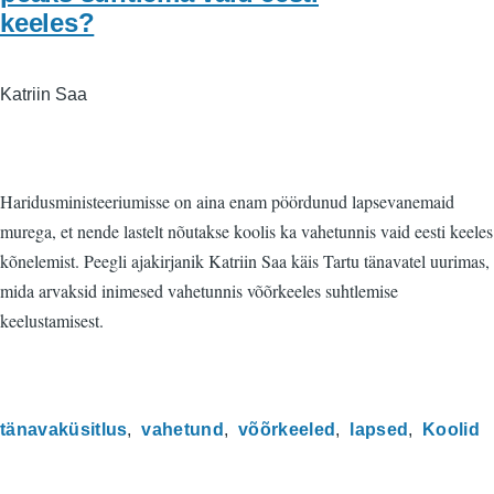
keeles?
Katriin Saa
Haridusministeeriumisse on aina enam pöördunud lapsevanemaid
murega, et nende lastelt nõutakse koolis ka vahetunnis vaid eesti keeles
kõnelemist. Peegli ajakirjanik Katriin Saa käis Tartu tänavatel uurimas,
mida arvaksid inimesed vahetunnis võõrkeeles suhtlemise
keelustamisest.
tänavaküsitlus
vahetund
võõrkeeled
lapsed
Koolid