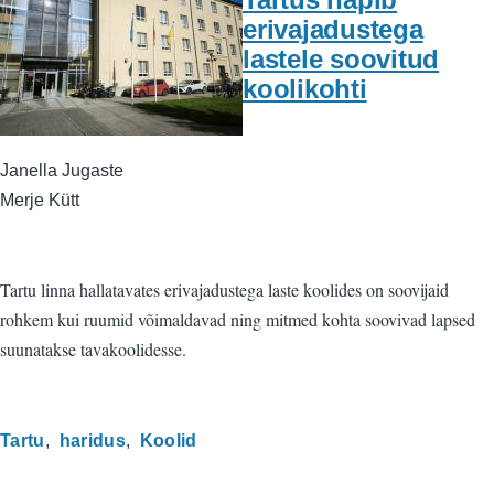
erivajadustega
lastele soovitud
koolikohti
Janella Jugaste
Merje Kütt
Tartu linna hallatavates erivajadustega laste koolides on soovijaid
rohkem kui ruumid võimaldavad ning mitmed kohta soovivad lapsed
suunatakse tavakoolidesse.
Tartu
haridus
Koolid