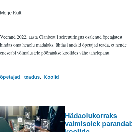
Merje Kütt
Veerand 2022. aasta Clanbeat’i seireuuringus osalenud õpetajatest
hindas oma heaolu madalaks, ühtlasi andsid õpetajad teada, et nende
eneseabi võimalustele pööratakse koolides vähe tähelepanu.
õpetajad
teadus
Koolid
Hädaolukorraks
valmisolek paranda
koolide