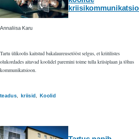
kriisikommunikatsio
Annaliisa Karu
Tartu ülikoolis kaitstud bakalaureusetööst selgus, et kriitilistes
olukordades aitavad koolidel paremini toime tulla kriisiplaan ja tõhus
kommunikatsioon.
teadus
kriisid
Koolid
Tartus napib