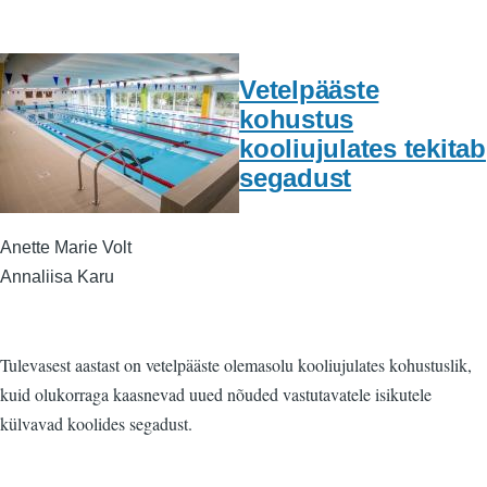
Vetelpääste
kohustus
kooliujulates tekitab
segadust
Anette Marie Volt
Annaliisa Karu
Tulevasest aastast on vetelpääste olemasolu kooliujulates kohustuslik,
kuid olukorraga kaasnevad uued nõuded vastutavatele isikutele
külvavad koolides segadust.