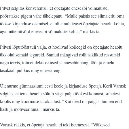
Pilvet selgitas konverentsil, et õpetajate eneseabi võimalustel
pööratakse pigem vähe tähelepanu. “Mulle paistis see silma eriti oma
töösse kirjanduse otsimisel, et oli ainult teavet õpetajate heaolu kohta,
aga mitte niivõrd eneseabi võimaluste kohta,” märkis ta.
Pilveti lõputööst tuli välja, et hoolivad kolleegid on õpetajate heaolu
üks olulisemaid tegureid. Samuti mängivad rolli isiklikud ressursid
nagu tervis, toimetulekuoskused ja enesehinnang, töö- ja eraelu
tasakaal, puhkus ning eneseareng.
Ülenurme gümnaasiumi eesti keele ja kirjanduse õpetaja Kerli Varusk
selgitas, et tema heaolu sõltub väga palju töökeskkonnast, suhetest
koolis ning koormuse tasakaalust. “Kui need on paigas, tunnen end
hästi ja motiveerituna,” märkis ta.
Varusk rääkis, et õpetaja heaolu ei teki iseenesest. “Väikesed