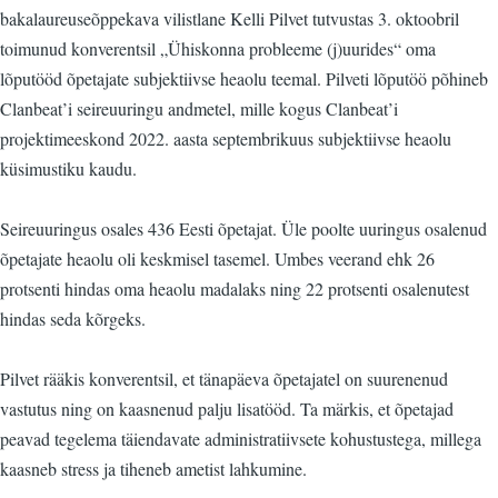
bakalaureuseõppekava vilistlane Kelli Pilvet tutvustas 3. oktoobril
toimunud konverentsil „Ühiskonna probleeme (j)uurides“ oma
lõputööd õpetajate subjektiivse heaolu teemal. Pilveti lõputöö põhineb
Clanbeat’i seireuuringu andmetel, mille kogus Clanbeat’i
projektimeeskond 2022. aasta septembrikuus subjektiivse heaolu
küsimustiku kaudu.
Seireuuringus osales 436 Eesti õpetajat. Üle poolte uuringus osalenud
õpetajate heaolu oli keskmisel tasemel. Umbes veerand ehk 26
protsenti hindas oma heaolu madalaks ning 22 protsenti osalenutest
hindas seda kõrgeks.
Pilvet rääkis konverentsil, et tänapäeva õpetajatel on suurenenud
vastutus ning on kaasnenud palju lisatööd. Ta märkis, et õpetajad
peavad tegelema täiendavate administratiivsete kohustustega, millega
kaasneb stress ja tiheneb ametist lahkumine.