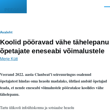
Liigu edasi põhisisu juurde
Men
PEEGEL
Leivapuru
Avaleht
Koolid pööravad vähe tähelepanu
õpetajate eneseabi võimalustele
Merje Kütt
Veerand 2022. aasta Clanbeat’i seireuuringus osalenud
õpetajatest hindas oma heaolu madalaks, ühtlasi andsid õpetajad
teada, et nende eneseabi võimalustele pööratakse koolides vähe
tähelepanu.
Tartu ülikooli infoühiskonna ja sotsiaalse heaolu