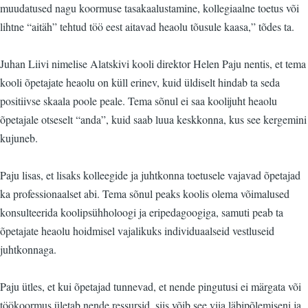
muudatused nagu koormuse tasakaalustamine, kollegiaalne toetus või
lihtne “aitäh” tehtud töö eest aitavad heaolu tõusule kaasa,” tõdes ta.
Juhan Liivi nimelise Alatskivi kooli direktor Helen Paju nentis, et tema
kooli õpetajate heaolu on küll erinev, kuid üldiselt hindab ta seda
positiivse skaala poole peale. Tema sõnul ei saa koolijuht heaolu
õpetajale otseselt “anda”, kuid saab luua keskkonna, kus see kergemini
kujuneb.
Paju lisas, et lisaks kolleegide ja juhtkonna toetusele vajavad õpetajad
ka professionaalset abi. Tema sõnul peaks koolis olema võimalused
konsulteerida koolipsühholoogi ja eripedagoogiga, samuti peab ta
õpetajate heaolu hoidmisel vajalikuks individuaalseid vestluseid
juhtkonnaga.
Paju ütles, et kui õpetajad tunnevad, et nende pingutusi ei märgata või
töökoormus ületab nende ressursid, siis võib see viia läbipõlemiseni ja