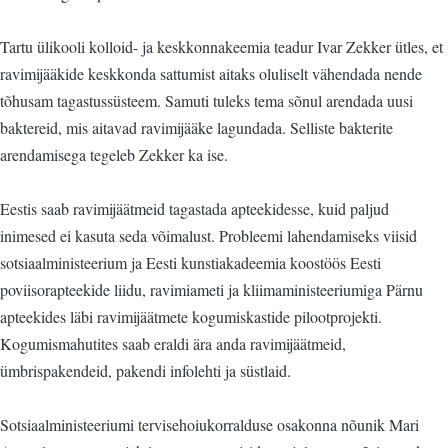
Tartu ülikooli kolloid- ja keskkonnakeemia teadur Ivar Zekker ütles, et
ravimijääkide keskkonda sattumist aitaks oluliselt vähendada nende
tõhusam tagastussüsteem. Samuti tuleks tema sõnul arendada uusi
baktereid, mis aitavad ravimijääke lagundada. Selliste bakterite
arendamisega tegeleb Zekker ka ise.
Eestis saab ravimijäätmeid tagastada apteekidesse, kuid paljud
inimesed ei kasuta seda võimalust. Probleemi lahendamiseks viisid
sotsiaalministeerium ja Eesti kunstiakadeemia koostöös Eesti
poviisorapteekide liidu, ravimiameti ja kliimaministeeriumiga Pärnu
apteekides läbi ravimijäätmete kogumiskastide pilootprojekti.
Kogumismahutites saab eraldi ära anda ravimijäätmeid,
ümbrispakendeid, pakendi infolehti ja süstlaid.
Sotsiaalministeeriumi tervisehoiukorralduse osakonna nõunik Mari