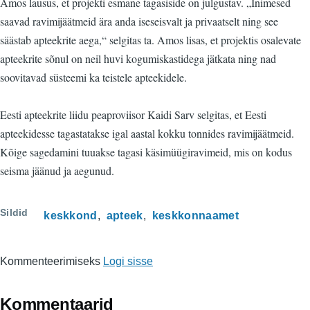
Amos lausus, et projekti esmane tagasiside on julgustav. „Inimesed
saavad ravimijäätmeid ära anda iseseisvalt ja privaatselt ning see
säästab apteekrite aega,“ selgitas ta. Amos lisas, et projektis osalevate
apteekrite sõnul on neil huvi kogumiskastidega jätkata ning nad
soovitavad süsteemi ka teistele apteekidele.
Eesti apteekrite liidu peaproviisor Kaidi Sarv selgitas, et Eesti
apteekidesse tagastatakse igal aastal kokku tonnides ravimijäätmeid.
Kõige sagedamini tuuakse tagasi käsimüügiravimeid, mis on kodus
seisma jäänud ja aegunud.
Sildid
keskkond
apteek
keskkonnaamet
Kommenteerimiseks
Logi sisse
Kommentaarid