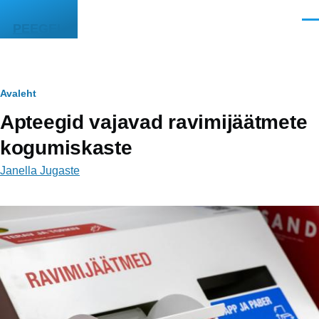
Liigu edasi põhisisu juurde
Men
PEEGEL
Leivapuru
Avaleht
Apteegid vajavad ravimijäätmete
kogumiskaste
Janella Jugaste