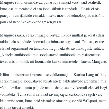
Manguse sõnul eemaldavad puhastid ravimeid veest vaid osaliselt,
kuna osa toimeaineid ei saa looduslikult lagundada. „Eestis ei ole
praegu ravimijääkide eemaldamiseks mõeldud tehnoloogiat, mistõttu
jõuavad need veekeskkonda,“ selgitas ta.
Manguse rääkis, et ravimijäägid võivad liikuda mullast ja veest edasi
toiduahelasse, jõudes loomade ja inimeste organismi. Ta lisas, et vees
elavad organismid on tundlikud isegi väikeste ravimikoguste suhtes.
„Näiteks antibiootikumid soodustavad antibiootikumiresistentsuse
teket, mis on ohtlik nii loomadele kui ka inimestele,“ lausus Manguse.
Kliimaministeeriumi veeteenuse valdkonna juht Katrina Lang märkis,
et ravimijäägid soodustavad resistentsete bakteritüvede arenemist, mis
võib tulevikus muuta paljude nakkushaiguste ravi keeruliseks või isegi
võimatuks. Tema sõnul satuvad ravimijäägid keskkonda sageli vale
käitlemise tõttu, kuna neid visatakse olmeprügisse või WC-potti, mitte
ei viida tagasi apteeki.