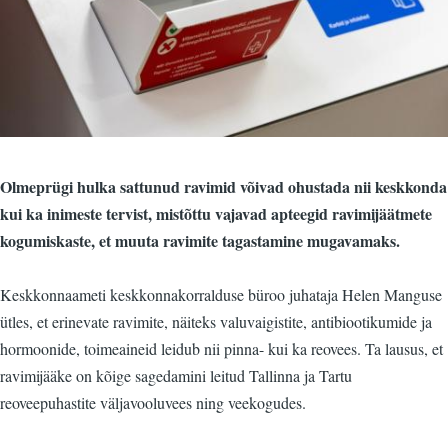
Olmeprügi hulka sattunud ravimid võivad ohustada nii keskkonda
kui ka inimeste tervist, mistõttu vajavad apteegid ravimijäätmete
kogumiskaste, et muuta ravimite tagastamine mugavamaks.
Keskkonnaameti keskkonnakorralduse büroo juhataja Helen Manguse
ütles, et erinevate ravimite, näiteks valuvaigistite, antibiootikumide ja
hormoonide, toimeaineid leidub nii pinna- kui ka reovees. Ta lausus, et
ravimijääke on kõige sagedamini leitud Tallinna ja Tartu
reoveepuhastite väljavooluvees ning veekogudes.