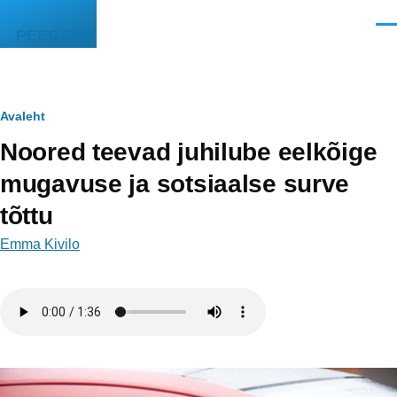
Liigu edasi põhisisu juurde
Men
PEEGEL
Leivapuru
Avaleht
Noored teevad juhilube eelkõige
mugavuse ja sotsiaalse surve
tõttu
Emma Kivilo
Helifail