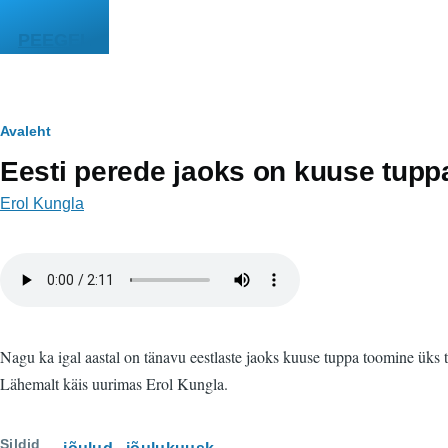
Liigu edasi põhisisu juurde
PEEGEL
Leivapuru
Avaleht
Eesti perede jaoks on kuuse tuppa
Erol Kungla
Helifail
Nagu ka igal aastal on tänavu eestlaste jaoks kuuse tuppa toomine üks t
Lähemalt käis uurimas Erol Kungla.
Sildid