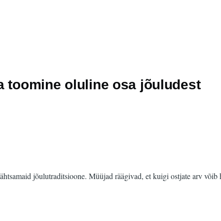
 toomine oluline osa jõuludest
ähtsamaid jõulutraditsioone. Müüjad räägivad, et kuigi ostjate arv võib 