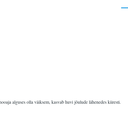
Men
hooaja alguses olla väiksem, kasvab huvi jõulude lähenedes kiiresti.