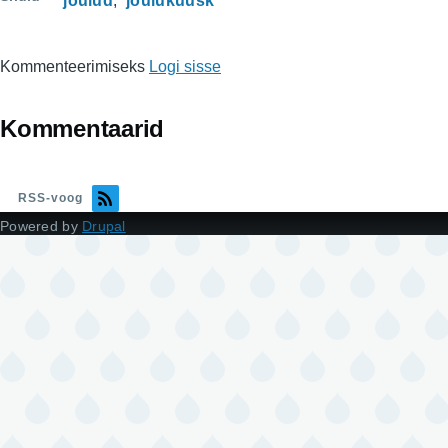
jõulud
jõulukuusk
Kommenteerimiseks
Logi sisse
Kommentaarid
RSS-voog
Powered by
Drupal