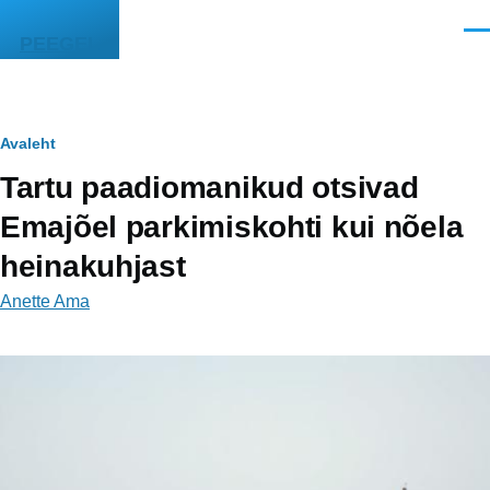
Liigu edasi põhisisu juurde
Men
PEEGEL
Leivapuru
Avaleht
Tartu paadiomanikud otsivad
Emajõel parkimiskohti kui nõela
heinakuhjast
Anette Ama
Image