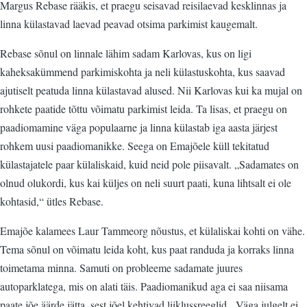
Margus Rebase rääkis, et praegu seisavad reisilaevad kesklinnas ja
linna külastavad laevad peavad otsima parkimist kaugemalt.
Rebase sõnul on linnale lähim sadam Karlovas, kus on ligi
kaheksakümmend parkimiskohta ja neli külastuskohta, kus saavad
ajutiselt peatuda linna külastavad alused. Nii Karlovas kui ka mujal on
rohkete paatide tõttu võimatu parkimist leida. Ta lisas, et praegu on
paadiomamine väga populaarne ja linna külastab iga aasta järjest
rohkem uusi paadiomanikke. Seega on Emajõele küll tekitatud
külastajatele paar külaliskaid, kuid neid pole piisavalt. „Sadamates on
olnud olukordi, kus kai küljes on neli suurt paati, kuna lihtsalt ei ole
kohtasid,“ ütles Rebase.
Emajõe kalamees Laur Tammeorg nõustus, et külaliskai kohti on vähe.
Tema sõnul on võimatu leida koht, kus paat randuda ja korraks linna
toimetama minna. Samuti on probleeme sadamate juures
autoparklatega, mis on alati täis. Paadiomanikud aga ei saa niisama
paate jõe äärde jätta, sest jõel kehtivad liiklussreeglid. „Väga julgelt ei