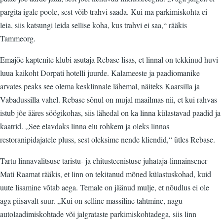
pargita igale poole, sest võib trahvi saada. Kui ma parkimiskohta ei
leia, siis katsungi leida sellise koha, kus trahvi ei saa,“ rääkis
Tammeorg.
Emajõe kaptenite klubi asutaja Rebase lisas, et linnal on tekkinud huvi
luua kaikoht Dorpati hotelli juurde. Kalameeste ja paadiomanike
arvates peaks see olema kesklinnale lähemal, näiteks Kaarsilla ja
Vabadussilla vahel. Rebase sõnul on mujal maailmas nii, et kui rahvas
istub jõe ääres söögikohas, siis lähedal on ka linna külastavad paadid ja
kaatrid. „See elavdaks linna elu rohkem ja oleks linnas
restoranipidajatele pluss, sest oleksime nende kliendid,“ ütles Rebase.
Tartu linnavalitsuse taristu- ja ehitusteenistuse juhataja-linnainsener
Mati Raamat rääkis, et linn on tekitanud mõned külastuskohad, kuid
uute lisamine võtab aega. Temale on jäänud mulje, et nõudlus ei ole
aga piisavalt suur. „Kui on selline massiline tahtmine, nagu
autolaadimiskohtade või jalgrataste parkimiskohtadega, siis linn