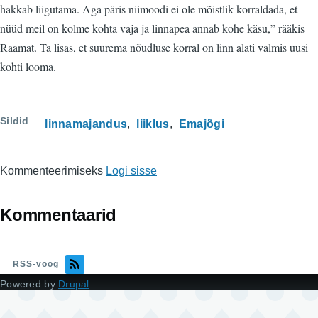
hakkab liigutama. Aga päris niimoodi ei ole mõistlik korraldada, et
nüüd meil on kolme kohta vaja ja linnapea annab kohe käsu,” rääkis
Raamat. Ta lisas, et suurema nõudluse korral on linn alati valmis uusi
kohti looma.
Sildid
linnamajandus
liiklus
Emajõgi
Kommenteerimiseks
Logi sisse
Kommentaarid
RSS-voog
Powered by
Drupal