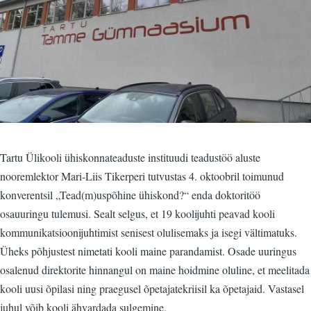
Tartu Ülikooli ühiskonnateaduste instituudi teadustöö aluste
nooremlektor Mari-Liis Tikerperi tutvustas 4. oktoobril toimunud
konverentsil „Tead(m)uspõhine ühiskond?“ enda doktoritöö
osauuringu tulemusi. Sealt selgus, et 19 koolijuhti peavad kooli
kommunikatsioonijuhtimist senisest olulisemaks ja isegi vältimatuks.
Üheks põhjustest nimetati kooli maine parandamist. Osade uuringus
osalenud direktorite hinnangul on maine hoidmine oluline, et meelitada
kooli uusi õpilasi ning praegusel õpetajatekriisil ka õpetajaid. Vastasel
juhul võib kooli ähvardada sulgemine.