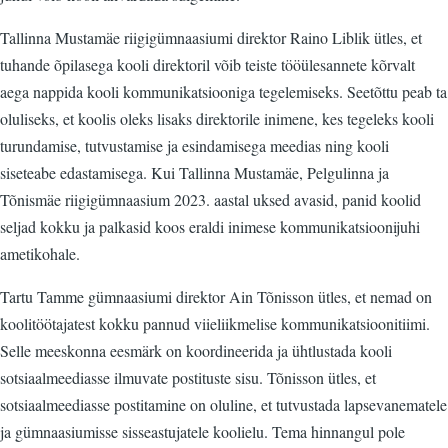
Tallinna Mustamäe riigigümnaasiumi direktor Raino Liblik ütles, et
tuhande õpilasega kooli direktoril võib teiste tööülesannete kõrvalt
aega nappida kooli kommunikatsiooniga tegelemiseks. Seetõttu peab ta
oluliseks, et koolis oleks lisaks direktorile inimene, kes tegeleks kooli
turundamise, tutvustamise ja esindamisega meedias ning kooli
siseteabe edastamisega. Kui Tallinna Mustamäe, Pelgulinna ja
Tõnismäe riigigümnaasium 2023. aastal uksed avasid, panid koolid
seljad kokku ja palkasid koos eraldi inimese kommunikatsioonijuhi
ametikohale.
Tartu Tamme gümnaasiumi direktor Ain Tõnisson ütles, et nemad on
koolitöötajatest kokku pannud viieliikmelise kommunikatsioonitiimi.
Selle meeskonna eesmärk on koordineerida ja ühtlustada kooli
sotsiaalmeediasse ilmuvate postituste sisu. Tõnisson ütles, et
sotsiaalmeediasse postitamine on oluline, et tutvustada lapsevanematele
ja gümnaasiumisse sisseastujatele koolielu. Tema hinnangul pole