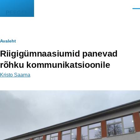
Liigu edasi põhisisu juurde
Men
PEEGEL
Leivapuru
Avaleht
Riigigümnaasiumid panevad
rõhku kommunikatsioonile
Kristo Saarna
Image