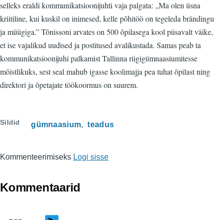
selleks eraldi kommunikatsioonijuhti vaja palgata: „Ma olen üsna
kriitiline, kui kuskil on inimesed, kelle põhitöö on tegeleda brändingu
ja müügiga.” Tõnissoni arvates on 500 õpilasega kool piisavalt väike,
et ise vajalikud uudised ja postitused avalikustada. Samas peab ta
kommunikatsioonijuhi palkamist Tallinna riigigümnaasiumitesse
mõistlikuks, sest seal mahub igasse koolimajja pea tuhat õpilast ning
direktori ja õpetajate töökoormus on suurem.
Sildid
gümnaasium
teadus
Kommenteerimiseks
Logi sisse
Kommentaarid