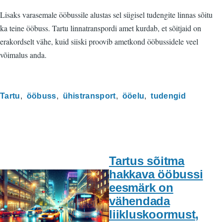
Lisaks varasemale ööbussile alustas sel sügisel tudengite linnas sõitu
ka teine ööbuss. Tartu linnatranspordi amet kurdab, et sõitjaid on
erakordselt vähe, kuid siiski proovib ametkond ööbussidele veel
võimalus anda.
Tartu
ööbuss
ühistransport
ööelu
tudengid
Tartus sõitma
hakkava ööbussi
eesmärk on
vähendada
liikluskoormust,