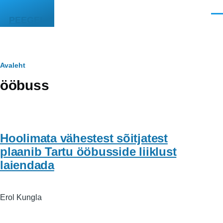
Liigu edasi põhisisu juurde
Men
PEEGEL
Leivapuru
Avaleht
ööbuss
Hoolimata vähestest sõitjatest
plaanib Tartu ööbusside liiklust
laiendada
Erol Kungla