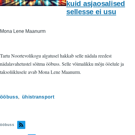
kuid asjaosalised
sellesse ei usu
Mona Lene Maanurm
Tartu Noortevolikogu algatusel hakkab selle nädala reedest
nädalavahetustel sõitma ööbuss. Selle võimalikku mõju ööelule ja
taksoliiklusele avab Mona Lene Maanurm.
ööbuss
ühistransport
ööbuss