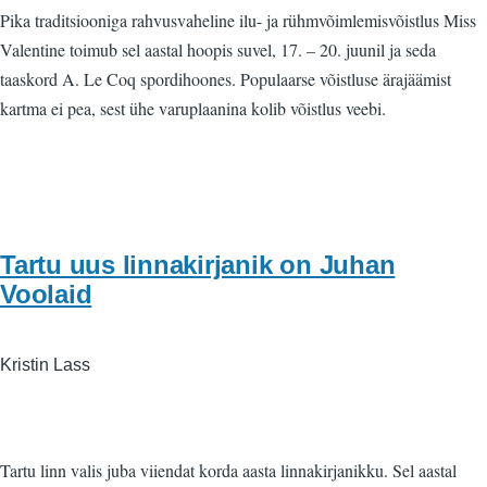
Pika traditsiooniga rahvusvaheline ilu- ja rühmvõimlemisvõistlus Miss
Valentine toimub sel aastal hoopis suvel, 17. – 20. juunil ja seda
taaskord A. Le Coq spordihoones. Populaarse võistluse ärajäämist
kartma ei pea, sest ühe varuplaanina kolib võistlus veebi.
Tartu uus linnakirjanik on Juhan
Voolaid
Kristin Lass
Tartu linn valis juba viiendat korda aasta linnakirjanikku. Sel aastal