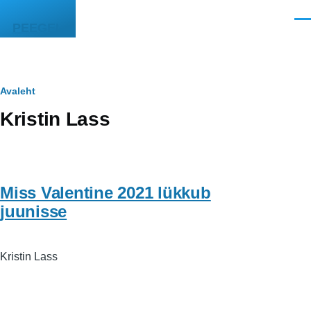
Liigu edasi põhisisu juurde
Men
PEEGEL
Leivapuru
Avaleht
Kristin Lass
Miss Valentine 2021 lükkub
juunisse
Kristin Lass