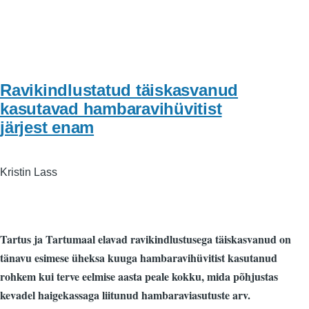
Ravikindlustatud täiskasvanud
kasutavad hambaravihüvitist
järjest enam
Kristin Lass
Tartus ja Tartumaal elavad ravikindlustusega täiskasvanud on
tänavu esimese üheksa kuuga hambaravihüvitist kasutanud
rohkem kui terve eelmise aasta peale kokku, mida põhjustas
kevadel haigekassaga liitunud hambaraviasutuste arv.