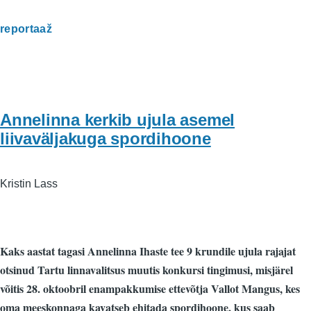
reportaaž
Annelinna kerkib ujula asemel
liivaväljakuga spordihoone
Kristin Lass
Kaks aastat tagasi Annelinna Ihaste tee 9 krundile ujula rajajat
otsinud Tartu linnavalitsus muutis konkursi tingimusi, misjärel
võitis 28. oktoobril enampakkumise ettevõtja Vallot Mangus, kes
oma meeskonnaga kavatseb ehitada spordihoone, kus saab