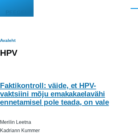
Liigu edasi põhisisu juurde
Men
PEEGEL
Leivapuru
Avaleht
HPV
Faktikontroll: väide, et HPV-
vaktsiini mõju emakakaelavähi
ennetamisel pole teada, on vale
Merilin Leetna
Kadriann Kummer