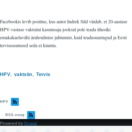
Facebookis levib postitus, kus autor Indrek Sild väidab, et 20-aastase
HPV-vastase vaktsiini kasutusaja jooksul pole teada ühestki
emakakaelavähi ärahoidmise juhtumist, kuid teadusuuringud ja Eesti
terviseasutused seda ei kinnita.
HPV
vaktsiin
Tervis
HPV
RSS-voog
Powered by
Drupal