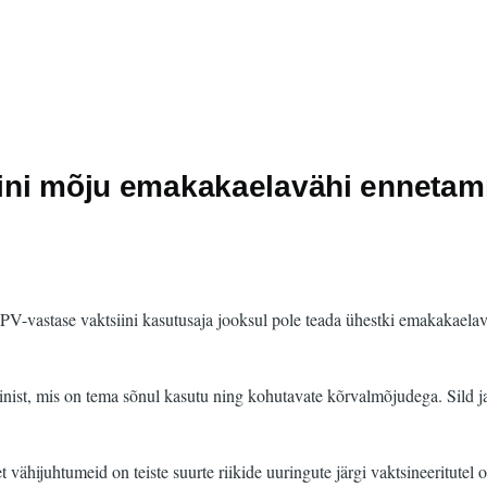
siini mõju emakakaelavähi ennetami
HPV-vastase vaktsiini kasutusaja jooksul pole teada ühestki emakakaelav
iinist, mis on tema sõnul kasutu ning kohutavate kõrvalmõjudega. Sild ja
vähijuhtumeid on teiste suurte riikide uuringute järgi vaktsineeritutel 