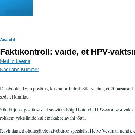
Liigu edasi põhisisu juurde
PEEGEL
Leivapuru
Avaleht
Faktikontroll: väide, et HPV-vakt
Merilin Leetna
Kadriann Kummer
Facebookis levib postitus, kus autor Indrek Sild väidab, et 20-aastase 
seda ei kinnita.
Sild kirjutas postituses, et soovitab kõigil hoiduda HPV-vastasest vakts
rohkem vaktsiinide kui emakakaelavähi tõttu.
Ravimiameti ohutusjärelevalvebüroo spetsialist Helve Vestman nentis, et 