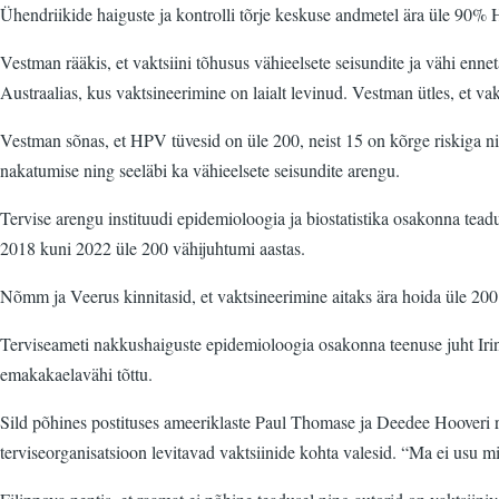
Ühendriikide haiguste ja kontrolli tõrje keskuse andmetel ära üle 90% 
Vestman rääkis, et vaktsiini tõhusus vähieelsete seisundite ja vähi enne
Austraalias, kus vaktsineerimine on laialt levinud. Vestman ütles, et v
Vestman sõnas, et HPV tüvesid on üle 200, neist 15 on kõrge riskiga ni
nakatumise ning seeläbi ka vähieelsete seisundite arengu.
Tervise arengu instituudi epidemioloogia ja biostatistika osakonna tea
2018 kuni 2022 üle 200 vähijuhtumi aastas.
Nõmm ja Veerus kinnitasid, et vaktsineerimine aitaks ära hoida üle 200 
Terviseameti nakkushaiguste epidemioloogia osakonna teenuse juht Irina
emakakaelavähi tõttu.
Sild põhines postituses ameeriklaste Paul Thomase ja Deedee Hooveri ra
terviseorganisatsioon levitavad vaktsiinide kohta valesid. “Ma ei usu mi