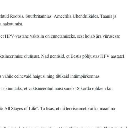
 tehtud Rootsis, Suurbritannias, Ameerika Ühendriikides, Taanis ja
a nakatumist.
 et HPV-vastane vaktsiin on ennetamiseks, sest hoiab ära viirusesse
sineerimise olulisust. Nad nentisid, et Eestis põhjustas HPV aastatel
a vähile eelnevaid haigusi ning tüükaid intiimpiirkonnas.
is kinnitaks, et vaktsineeritud naisi sureb 18 korda rohkem kui
ll Stages of Life”. Ta lisas, et nii terviseamet kui ka maailma