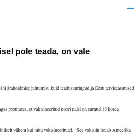
Men
sel pole teada, on vale
ähi ärahoidmise juhtumist, kuid teadusuuringud ja Eesti terviseasutused
gas postituses, et vaktsineeritud noori naisi on surnud 18 korda
oluliselt vähem kui mittevaktsineeritutel. “See vaktsiin hoiab Ameerika