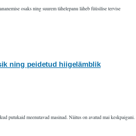
vananemise osaks ning suurem tähelepanu läheb füüsilise tervise
k ning peidetud hiigelämblik
likud putukaid meenutavad masinad. Näitus on avatud mai keskpaigani.