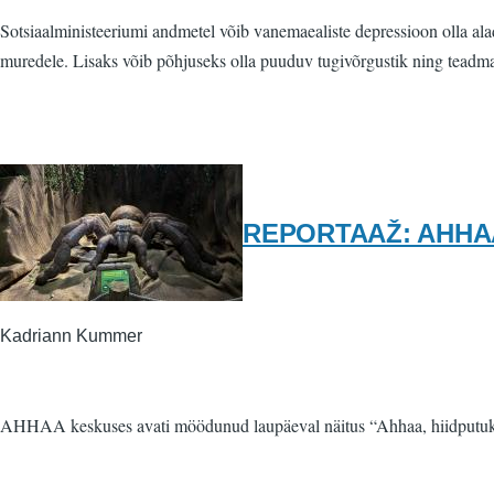
Sotsiaalministeeriumi andmetel võib vanemaealiste depressioon olla ala
muredele. Lisaks võib põhjuseks olla puuduv tugivõrgustik ning teadma
REPORTAAŽ: AHHAA nä
Kadriann Kummer
AHHAA keskuses avati möödunud laupäeval näitus “Ahhaa, hiidputukad!