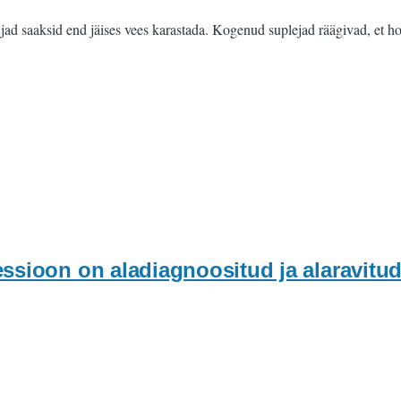
ujad saaksid end jäises vees karastada. Kogenud suplejad räägivad, et h
ssioon on aladiagnoositud ja alaravitu