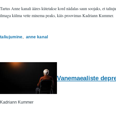
Tartus Anne kanali ääres kütetakse kord nädalas saun soojaks, et taliuj
ilmaga külma vette minema peaks, käis proovimas Kadriann Kummer.
taliujumine
anne kanal
Vanemaealiste depre
Kadriann Kummer