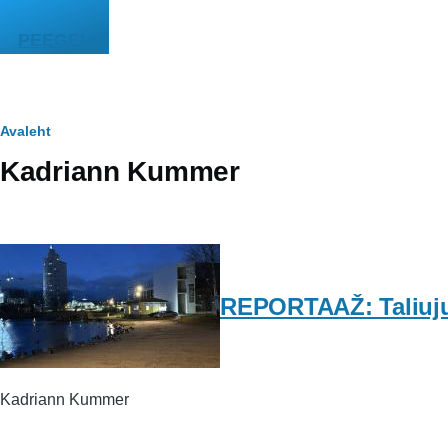
Liigu edasi põhisisu juurde
PEEGEL
Leivapuru
Avaleht
Kadriann Kummer
REPORTAAŽ: Taliujuja
Kadriann Kummer