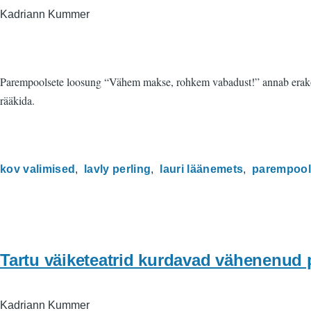
Kadriann Kummer
Parempoolsete loosung “Vähem makse, rohkem vabadust!” annab erakonn
rääkida.
kov valimised
lavly perling
lauri läänemets
parempoo
Tartu väiketeatrid kurdavad vähenenud 
Kadriann Kummer