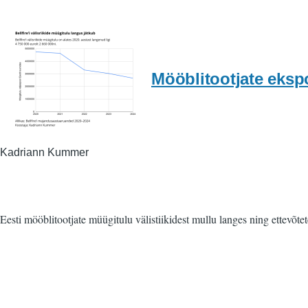
Mööblitootjate ekspo
Kadriann Kummer
Eesti mööblitootjate müügitulu välistiikidest mullu langes ning ettevõ