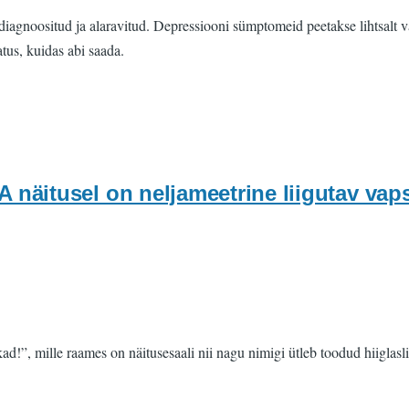
diagnoositud ja alaravitud. Depressiooni sümptomeid peetakse lihtsalt 
tus, kuidas abi saada.
itusel on neljameetrine liigutav vapsi
”, mille raames on näitusesaali nii nagu nimigi ütleb toodud hiiglas