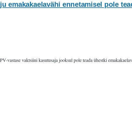
mõju emakakaelavähi ennetamisel pole tea
HPV-vastase vaktsiini kasutusaja jooksul pole teada ühestki emakakaelav