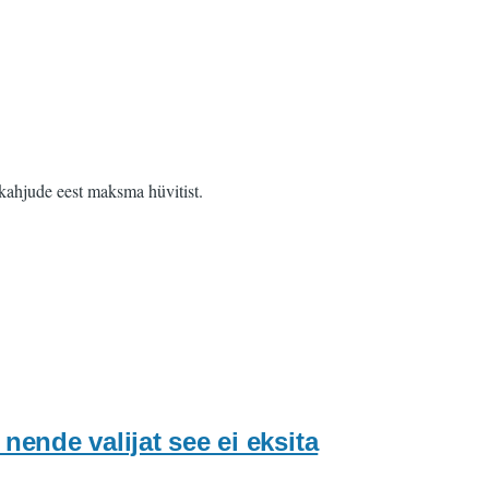
 kahjude eest maksma hüvitist.
ende valijat see ei eksita