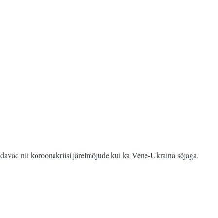
endavad nii koroonakriisi järelmõjude kui ka Vene-Ukraina sõjaga.