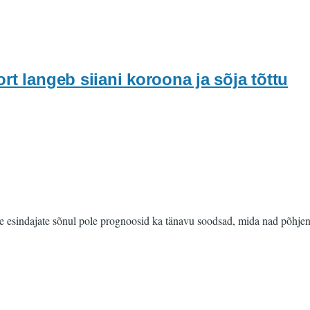
rt langeb siiani koroona ja sõja tõttu
tete esindajate sõnul pole prognoosid ka tänavu soodsad, mida nad põhj