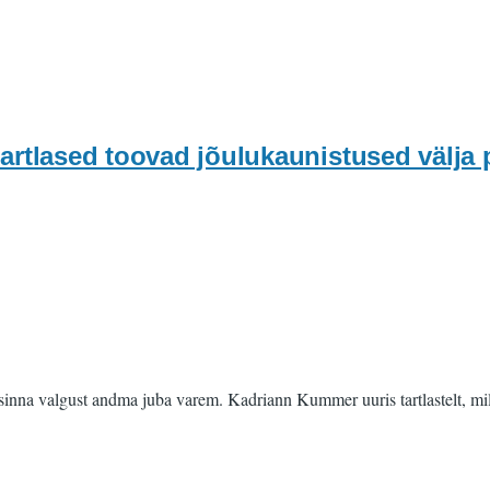
lased toovad jõulukaunistused välja p
di sinna valgust andma juba varem. Kadriann Kummer uuris tartlastelt, 