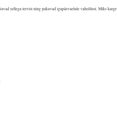
oiavad sellega tervist ning pakuvad igapäevaelule vaheldust. Miks karge
d