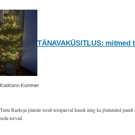
TÄNAVAKÜSITLUS: mitmed tart
Kadriann Kummer
Tartu Raekoja platsile toodi teisipäeval kuusk ning ka jõulutuled pan
seda teevad.