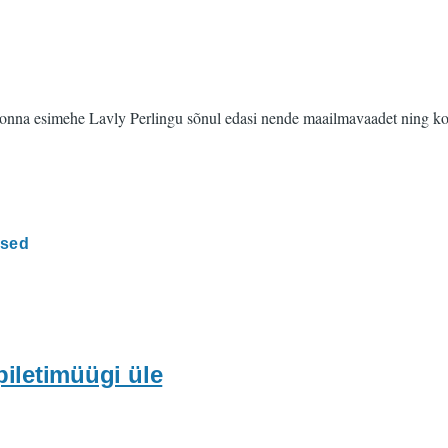
a esimehe Lavly Perlingu sõnul edasi nende maailmavaadet ning kohali
lsed
piletimüügi üle