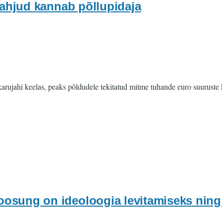
 kahjud kannab põllupidaja
karujahi keelas, peaks põldudele tekitatud mitme tuhande euro suuruste
osung on ideoloogia levitamiseks ning n