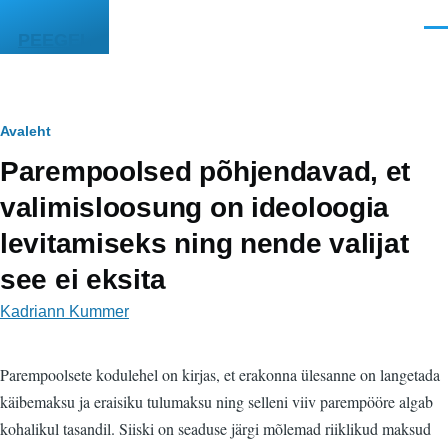
Liigu edasi põhisisu juurde
Men
PEEGEL
Leivapuru
Avaleht
Parempoolsed põhjendavad, et
valimisloosung on ideoloogia
levitamiseks ning nende valijat
see ei eksita
Kadriann Kummer
Parempoolsete kodulehel on kirjas, et erakonna ülesanne on langetada
käibemaksu ja eraisiku tulumaksu ning selleni viiv parempööre algab
kohalikul tasandil. Siiski on seaduse järgi mõlemad riiklikud maksud