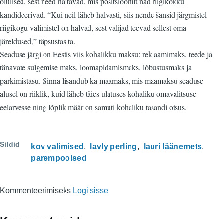
olulised, sest need näitavad, mis positsioonilt nad riigikokku
kandideerivad. “Kui neil läheb halvasti, siis nende šansid järgmistel
riigikogu valimistel on halvad, sest valijad teevad sellest oma
järeldused,” täpsustas ta.
Seaduse järgi on Eestis viis kohalikku maksu: reklaamimaks, teede ja
tänavate sulgemise maks, loomapidamismaks, lõbustusmaks ja
parkimistasu. Sinna lisandub ka maamaks, mis maamaksu seaduse
alusel on riiklik, kuid läheb täies ulatuses kohaliku omavalitsuse
eelarvesse ning lõplik määr on samuti kohaliku tasandi otsus.
Sildid
kov valimised
lavly perling
lauri läänemets
parempoolsed
Kommenteerimiseks
Logi sisse