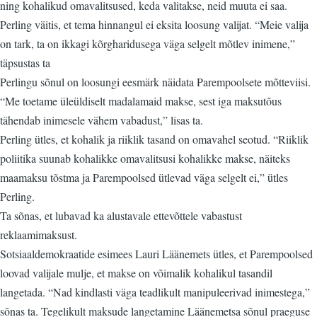
ning kohalikud omavalitsused, keda valitakse, neid muuta ei saa.
Perling väitis, et tema hinnangul ei eksita loosung valijat. “Meie valija
on tark, ta on ikkagi kõrgharidusega väga selgelt mõtlev inimene,”
täpsustas ta
Perlingu sõnul on loosungi eesmärk näidata Parempoolsete mõtteviisi.
“Me toetame üleüldiselt madalamaid makse, sest iga maksutõus
tähendab inimesele vähem vabadust,” lisas ta.
Perling ütles, et kohalik ja riiklik tasand on omavahel seotud. “Riiklik
poliitika suunab kohalikke omavalitsusi kohalikke makse, näiteks
maamaksu tõstma ja Parempoolsed ütlevad väga selgelt ei,” ütles
Perling.
Ta sõnas, et lubavad ka alustavale ettevõttele vabastust
reklaamimaksust.
Sotsiaaldemokraatide esimees Lauri Läänemets ütles, et Parempoolsed
loovad valijale mulje, et makse on võimalik kohalikul tasandil
langetada. “Nad kindlasti väga teadlikult manipuleerivad inimestega,”
sõnas ta. Tegelikult maksude langetamine Läänemetsa sõnul praeguse