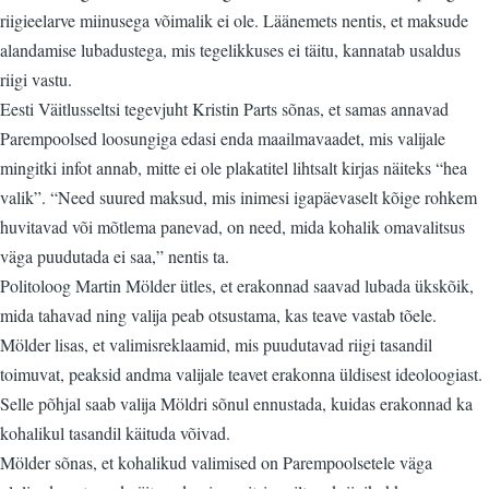
riigieelarve miinusega võimalik ei ole. Läänemets nentis, et maksude
alandamise lubadustega, mis tegelikkuses ei täitu, kannatab usaldus
riigi vastu.
Eesti Väitlusseltsi tegevjuht Kristin Parts sõnas, et samas annavad
Parempoolsed loosungiga edasi enda maailmavaadet, mis valijale
mingitki infot annab, mitte ei ole plakatitel lihtsalt kirjas näiteks “hea
valik”. “Need suured maksud, mis inimesi igapäevaselt kõige rohkem
huvitavad või mõtlema panevad, on need, mida kohalik omavalitsus
väga puudutada ei saa,” nentis ta.
Politoloog Martin Mölder ütles, et erakonnad saavad lubada ükskõik,
mida tahavad ning valija peab otsustama, kas teave vastab tõele.
Mölder lisas, et valimisreklaamid, mis puudutavad riigi tasandil
toimuvat, peaksid andma valijale teavet erakonna üldisest ideoloogiast.
Selle põhjal saab valija Möldri sõnul ennustada, kuidas erakonnad ka
kohalikul tasandil käituda võivad.
Mölder sõnas, et kohalikud valimised on Parempoolsetele väga