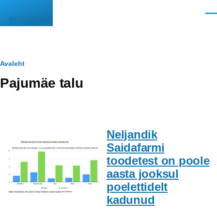
Liigu edasi põhisisu juurde
Men
PEEGEL
Leivapuru
Avaleht
Pajumäe talu
Neljandik
Saidafarmi
toodetest on poole
aasta jooksul
poelettidelt
kadunud