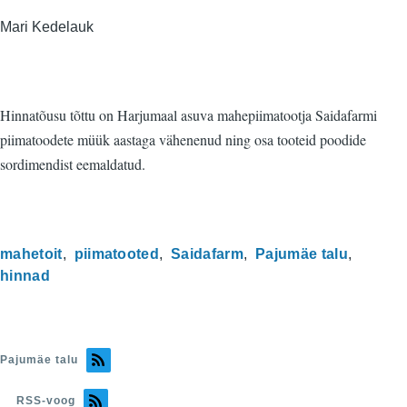
Mari Kedelauk
Hinnatõusu tõttu on Harjumaal asuva mahepiimatootja Saidafarmi
piimatoodete müük aastaga vähenenud ning osa tooteid poodide
sordimendist eemaldatud.
mahetoit
piimatooted
Saidafarm
Pajumäe talu
hinnad
Pajumäe talu
RSS-voog