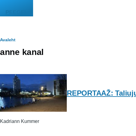
Liigu edasi põhisisu juurde
PEEGEL
Leivapuru
Avaleht
anne kanal
REPORTAAŽ: Taliujuja
Kadriann Kummer