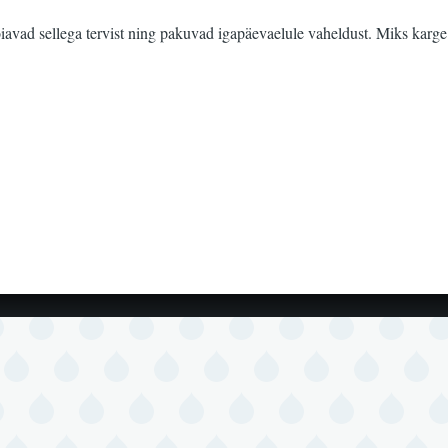
oiavad sellega tervist ning pakuvad igapäevaelule vaheldust. Miks karge