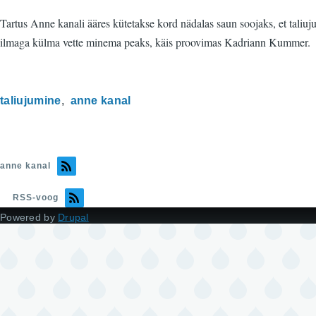
Tartus Anne kanali ääres kütetakse kord nädalas saun soojaks, et taliuj
ilmaga külma vette minema peaks, käis proovimas Kadriann Kummer.
taliujumine
anne kanal
anne kanal
RSS-voog
Powered by
Drupal