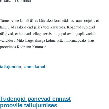
Kadriann Kummer
Tartus Anne kanali ääres kütetakse kord nädalas saun soojaks, et
taliujujad saaksid end jäises vees karastada. Kogenud suplejad
räägivad, et hoiavad sellega tervist ning pakuvad igapäevaelule
vaheldust. Miks karge ilmaga külma vette minema peaks, käis
proovimas Kadriann Kummer.
taliujumine
anne kanal
Tudengid panevad ennast
proovile taliujumises