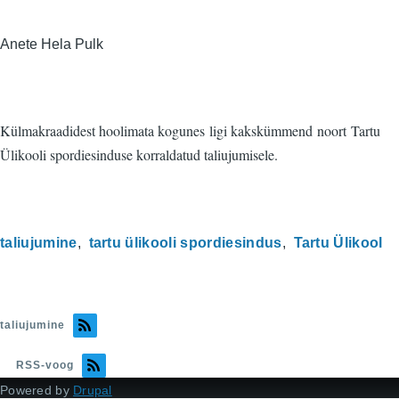
Anete Hela Pulk
Külmakraadidest hoolimata kogunes ligi kakskümmend noort Tartu
Ülikooli spordiesinduse korraldatud taliujumisele.
taliujumine
tartu ülikooli spordiesindus
Tartu Ülikool
taliujumine
RSS-voog
Powered by
Drupal