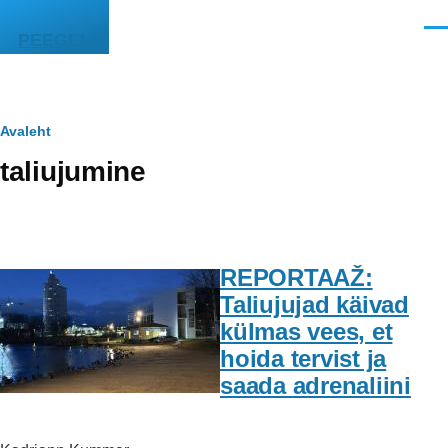
Liigu edasi põhisisu juurde
Men
PEEGEL
Leivapuru
Avaleht
taliujumine
REPORTAAŽ:
Taliujujad käivad
külmas vees, et
hoida tervist ja
saada adrenaliini