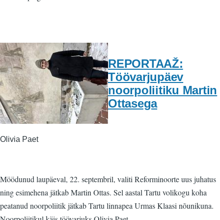
REPORTAAŽ:
Töövarjupäev
noorpoliitiku Martin
Ottasega
Olivia Paet
Möödunud laupäeval, 22. septembril, valiti Reforminoorte uus juhatus
ning esimehena jätkab Martin Ottas. Sel aastal Tartu volikogu koha
peatanud noorpoliitik jätkab Tartu linnapea Urmas Klaasi nõunikuna.
Noorpoliitikul käis töövarjuks Olivia Paet.