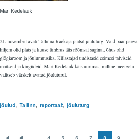
Mari Kedelauk
21. novembril avati Tallinna Raekoja platsil jõuluturg. Vaid paar päeva
hiljem olid plats ja kuuse ümbrus täis rõõmsat saginat, õhus olid
glögiaroom ja jõulumuusika. Külastajad uudistasid esimesi talviseid
maitseid ja kingiideid. Mari Kedelauk käis uurimas, milline meeleolu
valitseb värskelt avatud jõuluturul.
jõulud
Tallinn
reportaaž
jõuluturg
…
4
5
6
7
8
9