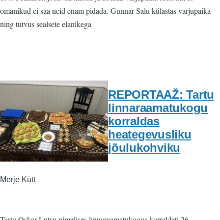
omanikud ei saa neid enam pidada. Gunnar Salu külastas varjupaika
ning tutvus sealsete elanikega
REPORTAAŽ: Tartu
linnaraamatukogu
korraldas
heategevusliku
jõulukohviku
Merje Kütt
Tartu Oskar Lutsu nimelises linnaraamatukogus korraldati 26.