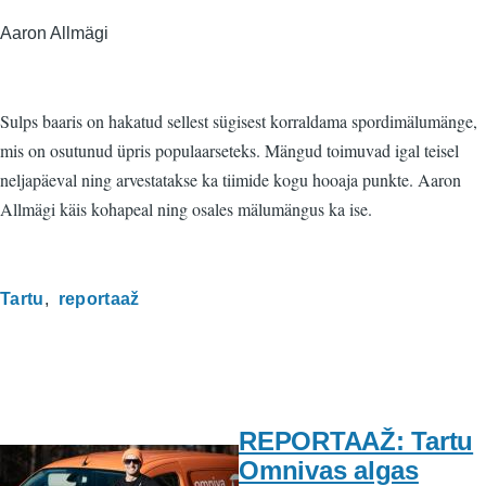
Aaron Allmägi
Sulps baaris on hakatud sellest sügisest korraldama spordimälumänge,
mis on osutunud üpris populaarseteks. Mängud toimuvad igal teisel
neljapäeval ning arvestatakse ka tiimide kogu hooaja punkte. Aaron
Allmägi käis kohapeal ning osales mälumängus ka ise.
Tartu
reportaaž
REPORTAAŽ: Tartu
Omnivas algas