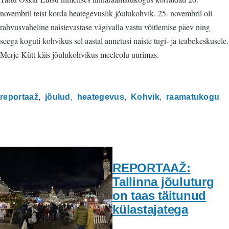
novembril teist korda heategevuslik jõulukohvik. 25. novembril oli
rahvusvaheline naistevastase vägivalla vastu võitlemise päev ning
seega koguti kohvikus sel aastal annetusi naiste tugi- ja teabekeskusele.
Merje Kütt käis jõulukohvikus meeleolu uurimas.
reportaaž
jõulud
heategevus
Kohvik
raamatukogu
REPORTAAŽ:
Tallinna jõuluturg
on taas täitunud
külastajatega