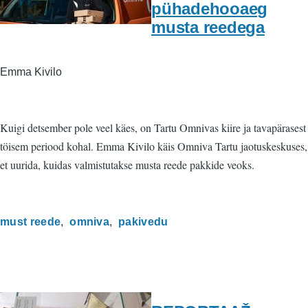
pühadehooaeg
musta reedega
Emma Kivilo
Kuigi detsember pole veel käes, on Tartu Omnivas kiire ja tavapärasest
töisem periood kohal. Emma Kivilo käis Omniva Tartu jaotuskeskuses,
et uurida, kuidas valmistutakse musta reede pakkide veoks.
must reede
omniva
pakivedu