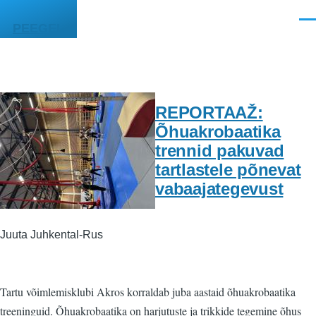
Liigu edasi põhisisu juurde
Men
PEEGEL
REPORTAAŽ:
Õhuakrobaatika
trennid pakuvad
tartlastele põnevat
vabaajategevust
Juuta Juhkental-Rus
Tartu võimlemisklubi Akros korraldab juba aastaid õhuakrobaatika
treeninguid. Õhuakrobaatika on harjutuste ja trikkide tegemine õhus