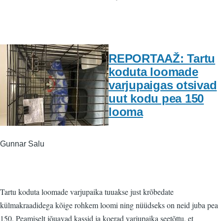
REPORTAAŽ: Tartu
koduta loomade
varjupaigas otsivad
uut kodu pea 150
looma
Gunnar Salu
Tartu koduta loomade varjupaika tuuakse just krõbedate
külmakraadidega kõige rohkem loomi ning nüüdseks on neid juba pea
150. Peamiselt jõuavad kassid ja koerad varjupaika seetõttu, et