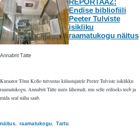
REPORTAAŽ:
Endise bibliofiili
Peeter Tulviste
isikliku
raamatukogu näitus
Annabrit Tätte
Kuraator Tõnu Kollo tutvustas külastajatele Peeter Tulviste isiklikku
raamatukogu. Annabrit Tätte uuris lähemalt, mis selle eriliseks teeb ja
mida seal näha saab.
näitus
raamatukogu
Tartu