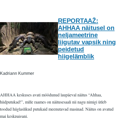
REPORTAAŽ:
AHHAA näitusel on
neljameetrine
liigutav vapsik ning
peidetud
hiigelämblik
Kadriann Kummer
AHHAA keskuses avati möödunud laupäeval näitus “Ahhaa,
hiidputukad!”, mille raames on näitusesaali nii nagu nimigi ütleb
toodud hiiglaslikud putukaid meenutavad masinad. Näitus on avatud
mai keskpaigani.