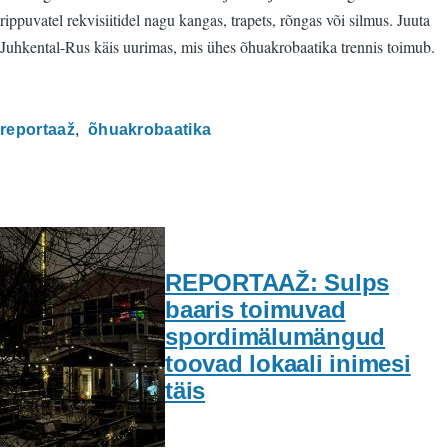
rippuvatel rekvisiitidel nagu kangas, trapets, rõngas või silmus. Juuta
Juhkental-Rus käis uurimas, mis ühes õhuakrobaatika trennis toimub.
reportaaž
õhuakrobaatika
REPORTAAŽ: Sulps
baaris toimuvad
spordimälumängud
toovad lokaali inimesi
täis