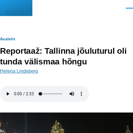
Liigu edasi põhisisu juurde
Men
PEEGEL
Leivapuru
Avaleht
Reportaaž: Tallinna jõuluturul oli
tunda välismaa hõngu
Helena Lindeberg
Helifail