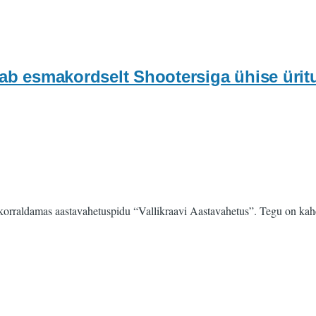
ldab esmakordselt Shootersiga ühise ürit
korraldamas aastavahetuspidu “Vallikraavi Aastavahetus”. Tegu on kahe