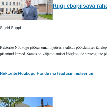
Riigi ebapiisava rah
Sigrid Suppi
Rektorite Nõukogu pööras oma hiljutises avalikus pöördumises tähelepan
plaanitud kärped. Samas on väljatöötamisel kõrgkoolide strateegiline p
Rektorite Nõukogu Haridus-ja teadusministeerium