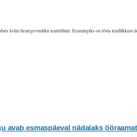
bris kolm heategevusliku teatriõhtut. Eesmärgiks on tõsta teadlikkust
gu avab esmaspäeval nädalaks ööraamatu