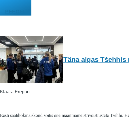
Liigu edasi põhisisu juurde
PEEGEL
Täna algas Tšehhis 
Klaara Erepuu
Eesti saalihokinaiskond sõitis eile maailmameistrivõistlustele Tšehhi