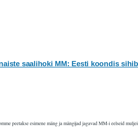
naiste saalihoki MM: Eesti koondis sihi
. Homme peetakse esimene mäng ja mängijad jagavad MM-i eelseid muljei