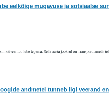
ube eelkõige mugavuse ja sotsiaalse sur
t motiveeritud lube tegema. Selle aasta jooksul on Transpordiametis t
toloogide andmetel tunneb ligi veerand 