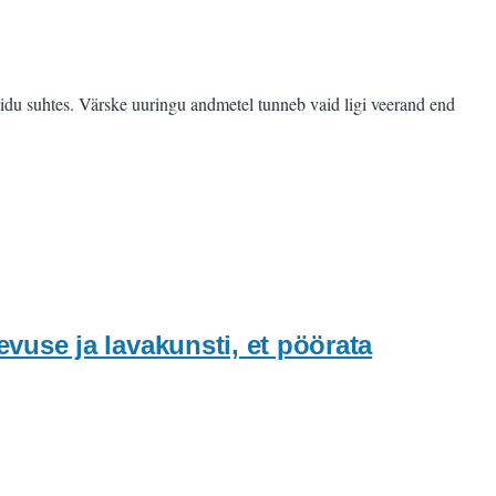
iidu suhtes. Värske uuringu andmetel tunneb vaid ligi veerand end
vuse ja lavakunsti, et pöörata