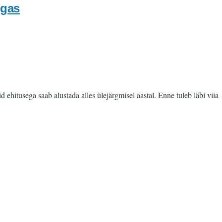
igas
 ehitusega saab alustada alles ülejärgmisel aastal. Enne tuleb läbi viia