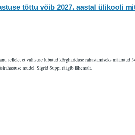
astuse tõttu võib 2027. aastal ülikooli mi
u sellele, et valitsuse lubatud kõrghariduse rahastamiseks määratud 34 
üsirahastuse mudel. Sigrid Suppi räägib lähemalt.