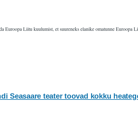
ndada Euroopa Liitu kuulumist, et suureneks elanike omatunne Euroopa L
ndi Seasaare teater toovad kokku heatege