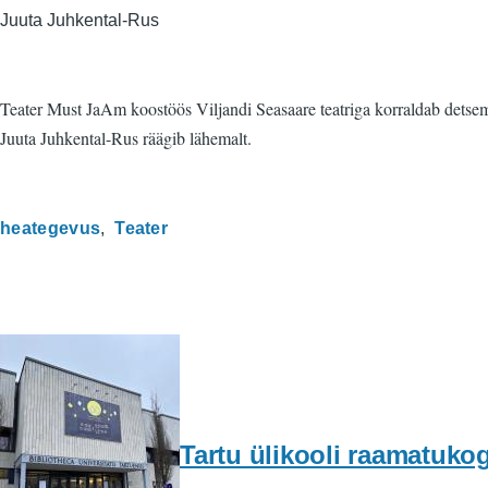
Juuta Juhkental-Rus
Teater Must JaAm koostöös Viljandi Seasaare teatriga korraldab detsem
Juuta Juhkental-Rus räägib lähemalt.
heategevus
Teater
Tartu ülikooli raamatuko