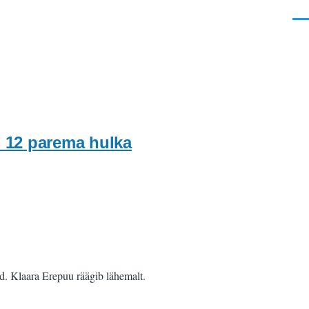
Men
b 12 parema hulka
d. Klaara Erepuu räägib lähemalt.