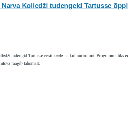
 Narva Kolledži tudengeid Tartusse õppim
lledži tudengid Tartusse eesti keele- ja kultuuriruumi. Programmi üks 
milova räägib lähemalt.