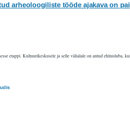
tud arheoloogiliste tööde ajakava on pa
e etappi. Kultuurikeskusele ja selle välialale on antud ehitusluba, kuid
udis