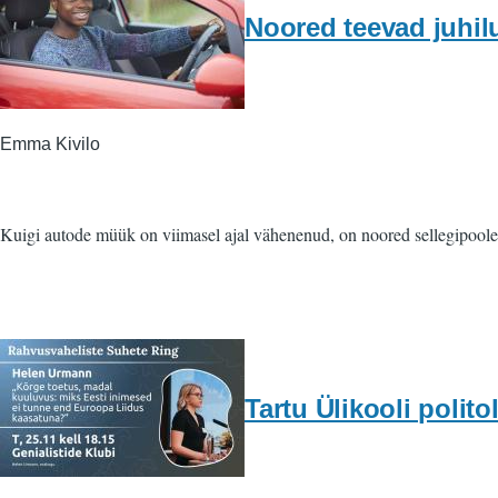
Noored teevad juhil
Emma Kivilo
Kuigi autode müük on viimasel ajal vähenenud, on noored sellegipooles
Tartu Ülikooli poli