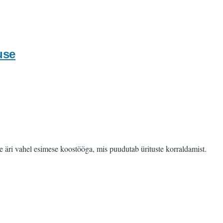
use
 äri vahel esimese koostööga, mis puudutab ürituste korraldamist.