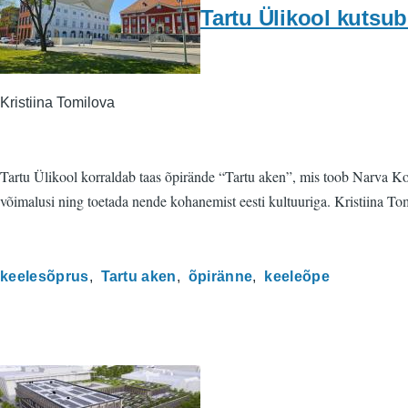
Tartu Ülikool kutsub
Kristiina Tomilova
Tartu Ülikool korraldab taas õpirände “Tartu aken”, mis toob Narva Ko
võimalusi ning toetada nende kohanemist eesti kultuuriga. Kristiina To
keelesõprus
Tartu aken
õpiränne
keeleõpe