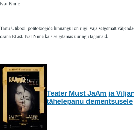
Ivar Niine
Tartu Ülikooli politoloogide hinnangul on riigil vaja selgemalt välje
osana EList. Ivar Niine käis selgitamas uuringu tagamaid.
Teater Must JaAm ja Vilja
tähelepanu dementsusele