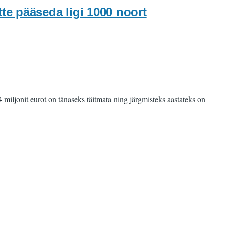
tte pääseda ligi 1000 noort
miljonit eurot on tänaseks täitmata ning järgmisteks aastateks on