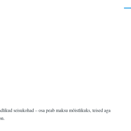
Men
dlikud seisukohad – osa peab maksu mõistlikuks, teised aga
on.