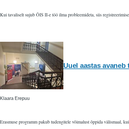
Kui tavaliselt sujub ÕIS II-e töö ilma probleemideta, siis registreerim
Uuel aastas avaneb
Klaara Erepuu
Erasmuse programm pakub tudengitele võimalust õppida välismaal, kuid 