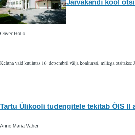
Järvakandi kool otsib
Oliver Hollo
Kehtna vald kuulutas 16. detsembril välja konkurssi, millega otsitakse J
Tartu Ülikooli tudengitele tekitab ÕIS II 
Anne Maria Vaher