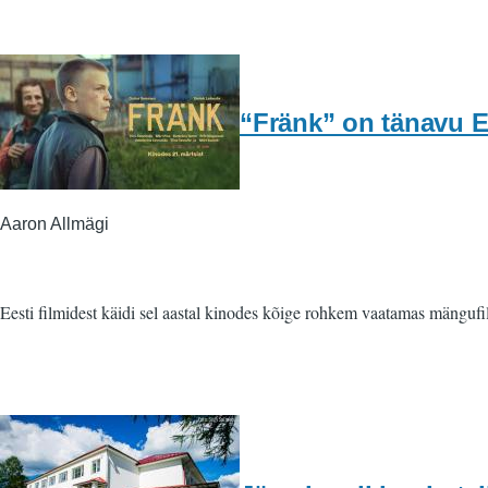
“Fränk” on tänavu Ee
Aaron Allmägi
Eesti filmidest käidi sel aastal kinodes kõige rohkem vaatamas mängufil