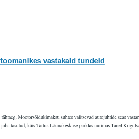
utoomanikes vastakaid tundeid
tähtaeg. Mootorsõidukimaksu suhtes valitsevad autojuhtide seas vastan
juba tasutud, käis Tartus Lõunakeskuse parklas uurimas Tanel Kriguls