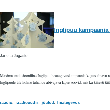
Inglipuu kampaania 
Janella Jugaste
Maxima traditsiooniline Inglipuu heategevuskampaania kogus tänavu ro
Inglipuule üle kolme tuhande abivajava lapse soovid, mis ka kiiresti täit
raadio
raadiouudis
jõulud
heategevus