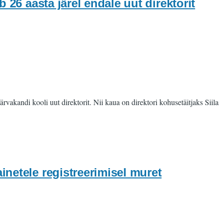
 26 aasta järel endale uut direktorit
ärvakandi kooli uut direktorit. Nii kaua on direktori kohusetäitjaks Sii
ainetele registreerimisel muret