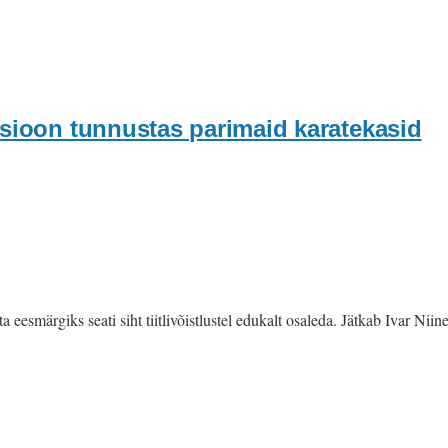
tsioon tunnustas parimaid karatekasid
eesmärgiks seati siht tiitlivõistlustel edukalt osaleda. Jätkab Ivar Niine