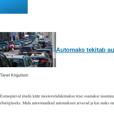
Liigu edasi põhisisu juurde
PEEGEL
Automaks tekitab a
Tanel Krigulson
Esmaspäeval jõudis kätte mootorsõidukimaksu teise osamakse tasumise 
ebaõiglaseks. Mida autoomanikud automaksust arvavad ja kas maks on 