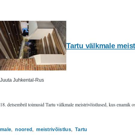
Tartu välkmale meist
Juuta Juhkental-Rus
18. detsembril toimusid Tartu välkmale meistrivõistlused, kus enamik os
male
noored
meistrivõistlus
Tartu