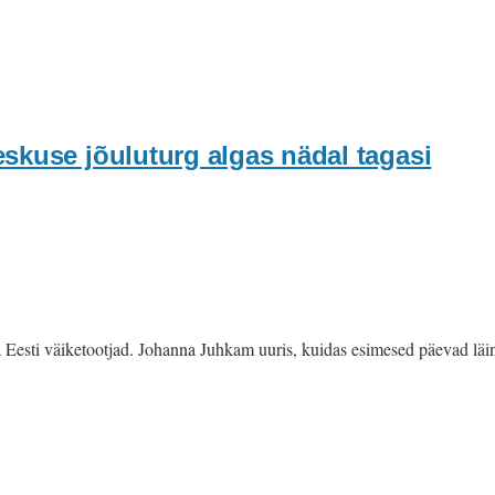
skuse jõuluturg algas nädal tagasi
Eesti väiketootjad. Johanna Juhkam uuris, kuidas esimesed päevad läi