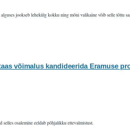
ise alguses jookseb lehekülg kokku ning mõni valikaine võib selle tõttu 
 taas võimalus kandideerida Eramuse p
selles osalemine eeldab põhjalikku ettevalmistust.