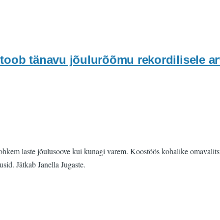
toob tänavu jõulurõõmu rekordilisele arv
hkem laste jõulusoove kui kunagi varem. Koostöös kohalike omavalitsu
usid. Jätkab Janella Jugaste.