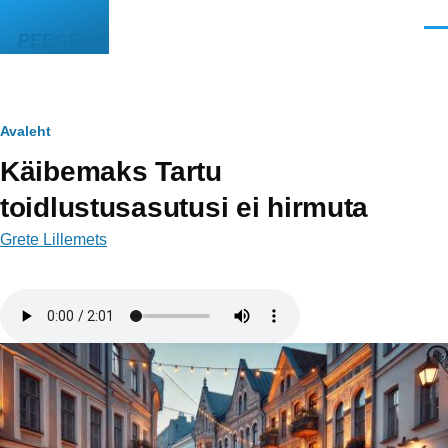
Liigu edasi põhisisu juurde
Men
PEEGEL
Leivapuru
Avaleht
Käibemaks Tartu
toidlustusasutusi ei hirmuta
Grete Lillemets
Helifail
Image