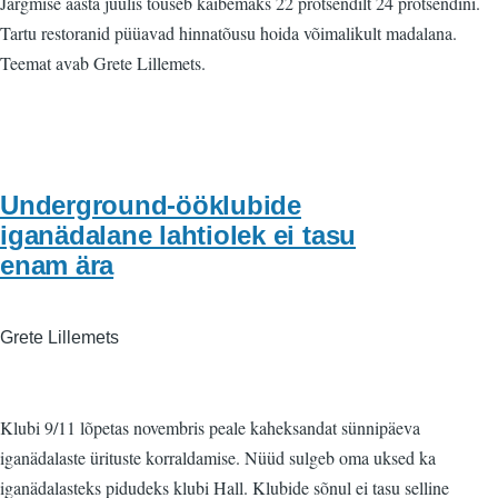
Järgmise aasta juulis tõuseb käibemaks 22 protsendilt 24 protsendini.
Tartu restoranid püüavad hinnatõusu hoida võimalikult madalana.
Teemat avab Grete Lillemets.
Underground-ööklubide
iganädalane lahtiolek ei tasu
enam ära
Grete Lillemets
Klubi 9/11 lõpetas novembris peale kaheksandat sünnipäeva
iganädalaste ürituste korraldamise. Nüüd sulgeb oma uksed ka
iganädalasteks pidudeks klubi Hall. Klubide sõnul ei tasu selline