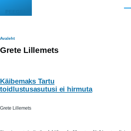
Liigu edasi põhisisu juurde
Men
PEEGEL
Leivapuru
Avaleht
Grete Lillemets
Käibemaks Tartu
toidlustusasutusi ei hirmuta
Grete Lillemets