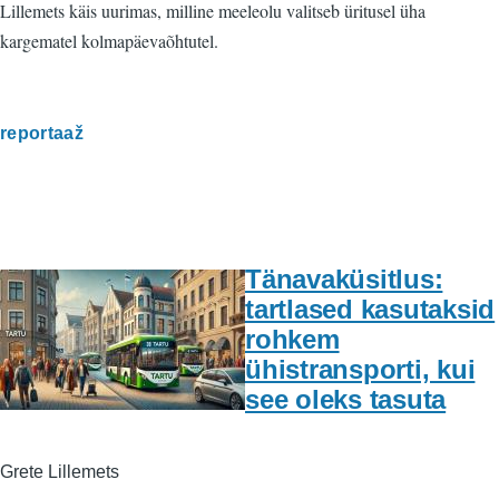
Lillemets käis uurimas, milline meeleolu valitseb üritusel üha
kargematel kolmapäevaõhtutel.
reportaaž
Tänavaküsitlus:
tartlased kasutaksid
rohkem
ühistransporti, kui
see oleks tasuta
Grete Lillemets