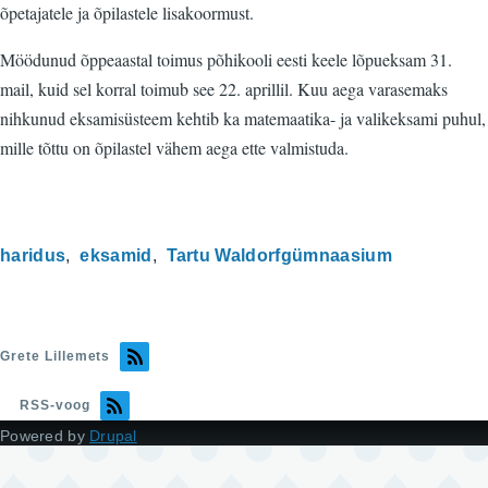
õpetajatele ja õpilastele lisakoormust.
Möödunud õppeaastal toimus põhikooli eesti keele lõpueksam 31.
mail, kuid sel korral toimub see 22. aprillil. Kuu aega varasemaks
nihkunud eksamisüsteem kehtib ka matemaatika- ja valikeksami puhul,
mille tõttu on õpilastel vähem aega ette valmistuda.
haridus
eksamid
Tartu Waldorfgümnaasium
Grete Lillemets
RSS-voog
Powered by
Drupal