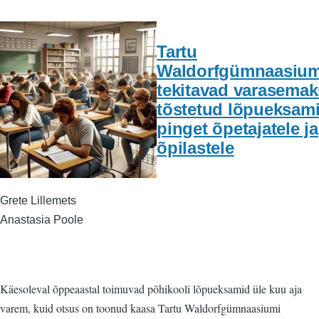
Tartu
Waldorfgümnaasium
tekitavad varasemak
tõstetud lõpueksam
pinget õpetajatele ja
õpilastele
Grete Lillemets
Anastasia Poole
Käesoleval õppeaastal toimuvad põhikooli lõpueksamid üle kuu aja
varem, kuid otsus on toonud kaasa Tartu Waldorfgümnaasiumi