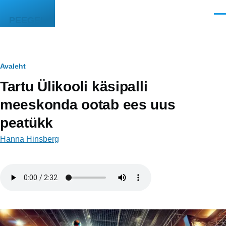
Liigu edasi põhisisu juurde
Men
PEEGEL
Leivapuru
Avaleht
Tartu Ülikooli käsipalli
meeskonda ootab ees uus
peatükk
Hanna Hinsberg
Helifail