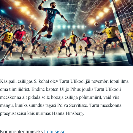
Käsipalli esiliigas 5. kohal olev Tartu Ülikool jäi novembri lõpul ilma
oma tiimiliidrist. Endine kapten Ülljo Pihus jõudis Tartu Ülikooli
meeskonna alt pidada selle hooaja esiliiga põhiturniiril, vaid viis
mängu, kuniks suundus tagasi Põlva Servitisse. Tartu meeskonna
praegust seisu käis uurimas Hanna Hinsberg.
Kommenteerimiseks
Logi sisse