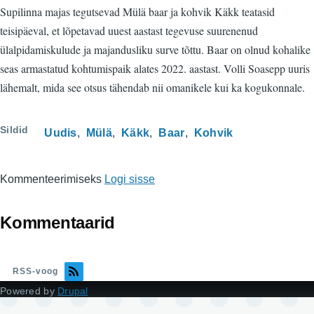
Supilinna majas tegutsevad Mülä baar ja kohvik Käkk teatasid
teisipäeval, et lõpetavad uuest aastast tegevuse suurenenud
ülalpidamiskulude ja majandusliku surve tõttu. Baar on olnud kohalike
seas armastatud kohtumispaik alates 2022. aastast. Volli Soasepp uuris
lähemalt, mida see otsus tähendab nii omanikele kui ka kogukonnale.
Sildid
Uudis
Mülä
Käkk
Baar
Kohvik
Kommenteerimiseks
Logi sisse
Kommentaarid
RSS-voog
Powered by
Drupal