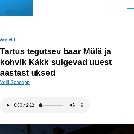
Liigu edasi põhisisu juurde
Men
PEEGEL
Leivapuru
Avaleht
Tartus tegutsev baar Mülä ja
kohvik Käkk sulgevad uuest
aastast uksed
Volli Soasepp
Helifail