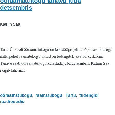
ööraamatukogu tänavu juba
detsembris
Katriin Saa
Tartu Ülikooli ööraamatukogu on koostööprojekt üliõpilasesindusega,
mille puhul raamatukogu uksed on tudengitele avatud keskööni.
Tänavu saab ööraamatukogu külastada juba detsembris. Katriin Saa
räägib lähemalt.
ööraamatukogu
raamatukogu
Tartu
tudengid
raadiouudis