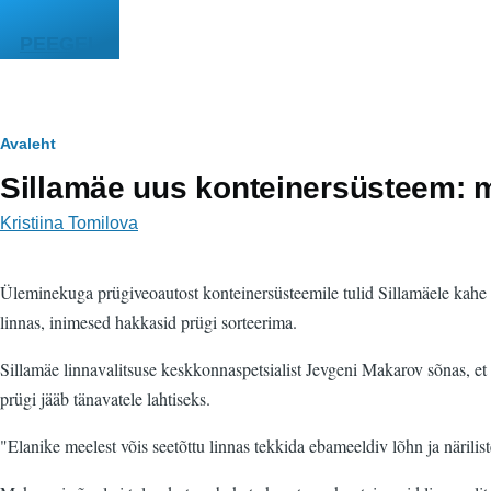
Liigu edasi põhisisu juurde
PEEGEL
Leivapuru
Avaleht
Sillamäe uus konteinersüsteem: 
Kristiina Tomilova
Üleminekuga prügiveoautost konteinersüsteemile tulid Sillamäele kahe 
linnas, inimesed hakkasid prügi sorteerima.
Sillamäe linnavalitsuse keskkonnaspetsialist Jevgeni Makarov sõnas, et
prügi jääb tänavatele lahtiseks.
"Elanike meelest võis seetõttu linnas tekkida ebameeldiv lõhn ja näril