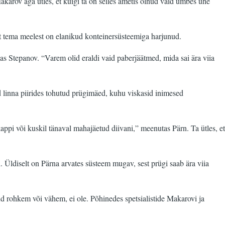
Makarov aga ütles, et kuigi ta on selles ametis olnud vaid umbes ühe
 et tema meelest on elanikud konteinersüsteemiga harjunud.
as Stepanov. “Varem olid eraldi vaid paberjäätmed, mida sai ära viia
d linna piirides tohutud prügimäed, kuhu viskasid inimesed
appi või kuskil tänaval mahajäetud diivani,” meenutas Pärn. Ta ütles, et
li. Üldiselt on Pärna arvates süsteem mugav, sest prügi saab ära viia
nud rohkem või vähem, ei ole. Põhinedes spetsialistide Makarovi ja