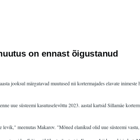
muutus on ennast õigustanud
aasta jooksul märgatavad muutused nii kortermajades elavate inimeste 
 enne uue süsteemi kasutuselevõttu 2023. aastal kartsid Sillamäe korte
iste levik," meenutas Makarov. "Mõned elanikud olid uue süsteemi vastu