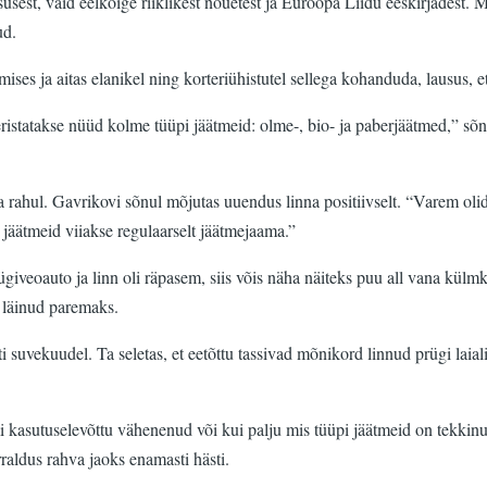
usest, vaid eelkõige riiklikest nõuetest ja Euroopa Liidu eeskirjadest. 
ud.
ises ja aitas elanikel ning korteriühistutel sellega kohanduda, lausus,
ristatakse nüüd kolme tüüpi jäätmeid: olme-, bio- ja paberjäätmed,” sõn
 rahul. Gavrikovi sõnul mõjutas uuendus linna positiivselt. “Varem oli
 jäätmeid viiakse regulaarselt jäätmejaama.”
giveoauto ja linn oli räpasem, siis võis näha näiteks puu all vana külmk
l läinud paremaks.
iti suvekuudel. Ta seletas, et eetõttu tassivad mõnikord linnud prügi laia
eemi kasutuselevõttu vähenenud või kui palju mis tüüpi jäätmeid on tekki
raldus rahva jaoks enamasti hästi.