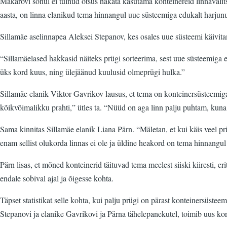
Makarovi sõnul ei tulnud otsus hakata kasutama konteinereid linnavalits
aasta, on linna elanikud tema hinnangul uue süsteemiga edukalt harjun
Sillamäe aselinnapea Aleksei Stepanov, kes osales uue süsteemi käivitam
“Sillamäelased hakkasid näiteks prügi sorteerima, sest uue süsteemiga e
üks kord kuus, ning ülejäänud kuulusid olmeprügi hulka.”
Sillamäe elanik Viktor Gavrikov lausus, et tema on konteinersüsteemiga
kõikvõimalikku prahti,” ütles ta. “Nüüd on aga linn palju puhtam, kuna
Sama kinnitas Sillamäe elanik Liana Pärn. “Mäletan, et kui käis veel prü
enam sellist olukorda linnas ei ole ja üldine heakord on tema hinnangu
Pärn lisas, et mõned konteinerid täituvad tema meelest siiski kiiresti, er
endale sobival ajal ja õigesse kohta.
Täpset statistikat selle kohta, kui palju prügi on pärast konteinersüst
Stepanovi ja elanike Gavrikovi ja Pärna tähelepanekutel, toimib uus kor