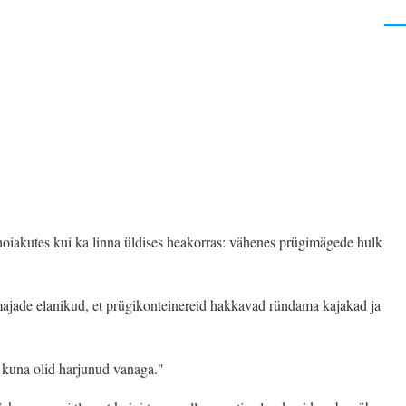
Men
hoiakutes kui ka linna üldises heakorras: vähenes prügimägede hulk
rmajade elanikud, et prügikonteinereid hakkavad ründama kajakad ja
, kuna olid harjunud vanaga."