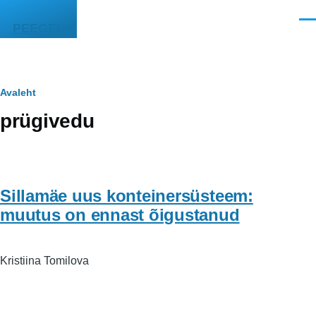
Liigu edasi põhisisu juurde
Men
PEEGEL
Leivapuru
Avaleht
prügivedu
Sillamäe uus konteinersüsteem:
muutus on ennast õigustanud
Kristiina Tomilova