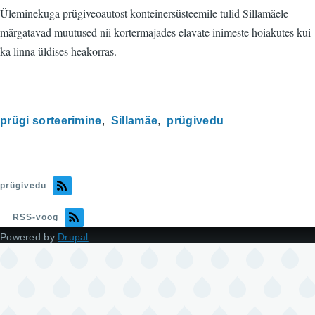
Üleminekuga prügiveoautost konteinersüsteemile tulid Sillamäele
märgatavad muutused nii kortermajades elavate inimeste hoiakutes kui
ka linna üldises heakorras.
prügi sorteerimine
Sillamäe
prügivedu
prügivedu
RSS-voog
Powered by
Drupal