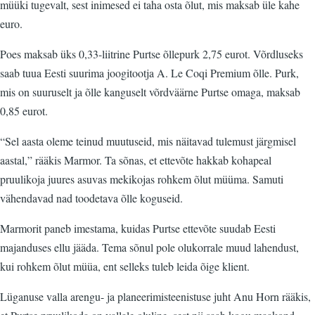
müüki tugevalt, sest inimesed ei taha osta õlut, mis maksab üle kahe
euro.
Poes maksab üks 0,33-liitrine Purtse õllepurk 2,75 eurot. Võrdluseks
saab tuua Eesti suurima joogitootja A. Le Coqi Premium õlle. Purk,
mis on suuruselt ja õlle kanguselt võrdväärne Purtse omaga, maksab
0,85 eurot.
“Sel aasta oleme teinud muutuseid, mis näitavad tulemust järgmisel
aastal,” rääkis Marmor. Ta sõnas, et ettevõte hakkab kohapeal
pruulikoja juures asuvas mekikojas rohkem õlut müüma. Samuti
vähendavad nad toodetava õlle koguseid.
Marmorit paneb imestama, kuidas Purtse ettevõte suudab Eesti
majanduses ellu jääda. Tema sõnul pole olukorrale muud lahendust,
kui rohkem õlut müüa, ent selleks tuleb leida õige klient.
Lüganuse valla arengu- ja planeerimisteenistuse juht Anu Horn rääkis,