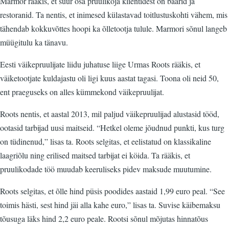
Marmor rääkis, et suur osa pruulikoja klientidest on baarid ja
restoranid. Ta nentis, et inimesed külastavad toitlustuskohti vähem, mis
tähendab kokkuvõttes hoopi ka õlletootja tulule. Marmori sõnul langeb
müügitulu ka tänavu.
Eesti väikepruulijate liidu juhatuse liige Urmas Roots rääkis, et
väiketootjate kuldajastu oli ligi kuus aastat tagasi. Toona oli neid 50,
ent praeguseks on alles kümmekond väikepruulijat.
Roots nentis, et aastal 2013, mil paljud väikepruulijad alustasid tööd,
ootasid tarbijad uusi maitseid. “Hetkel oleme jõudnud punkti, kus turg
on tüdinenud,” lisas ta. Roots selgitas, et eelistatud on klassikaline
laagriõlu ning erilised maitsed tarbijat ei köida. Ta rääkis, et
pruulikodade töö muudab keeruliseks pidev maksude muutumine.
Roots selgitas, et õlle hind püsis poodides aastaid 1,99 euro peal. “See
toimis hästi, sest hind jäi alla kahe euro,” lisas ta. Suvise käibemaksu
tõusuga läks hind 2,2 euro peale. Rootsi sõnul mõjutas hinnatõus