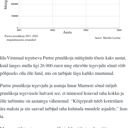
Ida-Virumaal tegutseva Purtse pruulikoja müügitulu tõusis kaks aastat,
kuid langes mullu ligi 26 000 eurot ning ettevõtte tegevjuhi sõnul võib
põhjuseks olla õlle hind, mis on tarbijale liiga kalliks muutunud.
Purtse pruulikoja tegevjuhi ja asutaja Innar Marmori sõnul mõjub
pruulikoja tegevusele halvasti see, et inimesed hoiavad raha kokku ja
õlle tarbimine on aastatega vähenenud. “Kõigepealt tuleb korterilaen
ära maksta ja siis saavad tarbijad raha kulutada muudele asjadele,” lisas
ta.