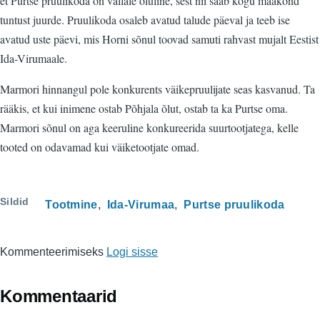
et Purtse pruulikoda on vallale oluline, sest nii saab kogu maakond
tuntust juurde. Pruulikoda osaleb avatud talude päeval ja teeb ise
avatud uste päevi, mis Horni sõnul toovad samuti rahvast mujalt Eestist
Ida-Virumaale.
Marmori hinnangul pole konkurents väikepruulijate seas kasvanud. Ta
rääkis, et kui inimene ostab Põhjala õlut, ostab ta ka Purtse oma.
Marmori sõnul on aga keeruline konkureerida suurtootjatega, kelle
tooted on odavamad kui väiketootjate omad.
Sildid
Tootmine
Ida-Virumaa
Purtse pruulikoda
Kommenteerimiseks
Logi sisse
Kommentaarid