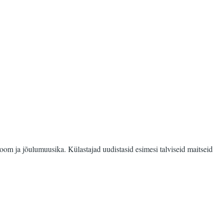
room ja jõulumuusika. Külastajad uudistasid esimesi talviseid maitseid