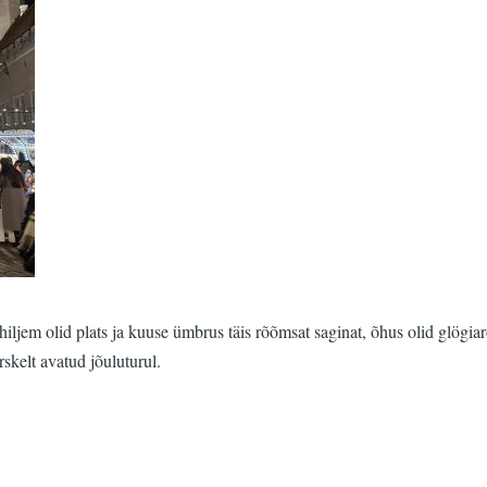
hiljem olid plats ja kuuse ümbrus täis rõõmsat saginat, õhus olid glögia
skelt avatud jõuluturul.