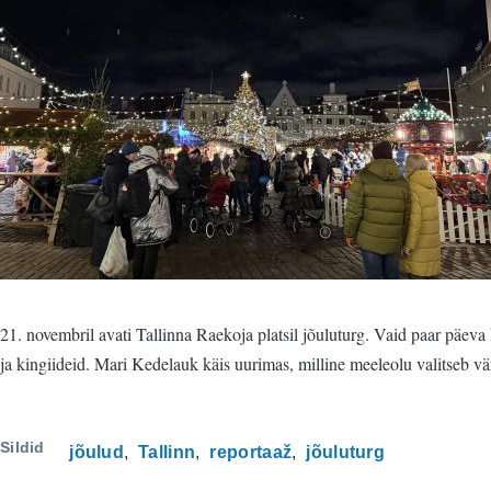
21. novembril avati Tallinna Raekoja platsil jõuluturg. Vaid paar päeva 
ja kingiideid. Mari Kedelauk käis uurimas, milline meeleolu valitseb vär
Sildid
jõulud
Tallinn
reportaaž
jõuluturg