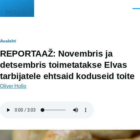
Liigu edasi põhisisu juurde
Men
PEEGEL
Leivapuru
Avaleht
REPORTAAŽ: Novembris ja
detsembris toimetatakse Elvas
tarbijatele ehtsaid koduseid toite
Oliver Hollo
Helifail