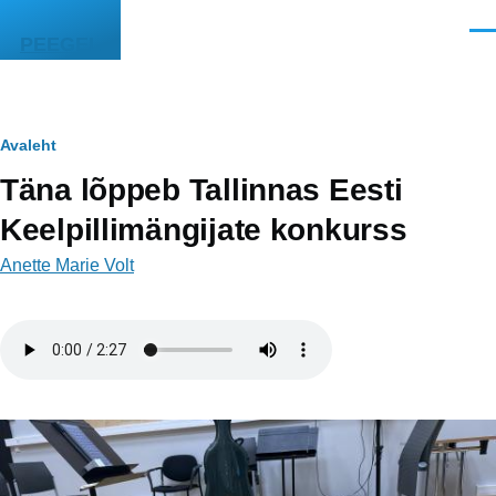
Liigu edasi põhisisu juurde
Men
PEEGEL
Leivapuru
Avaleht
Täna lõppeb Tallinnas Eesti
Keelpillimängijate konkurss
Anette Marie Volt
Helifail