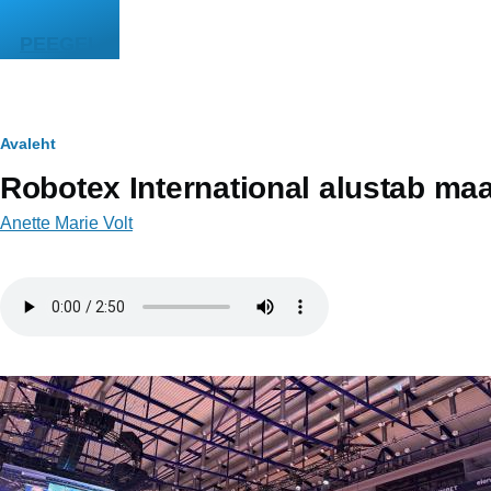
Liigu edasi põhisisu juurde
PEEGEL
Leivapuru
Avaleht
Robotex International alustab ma
Anette Marie Volt
Helifail