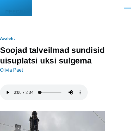
Liigu edasi põhisisu juurde
Men
PEEGEL
Leivapuru
Avaleht
Soojad talveilmad sundisid
uisuplatsi uksi sulgema
Olivia Paet
Helifail