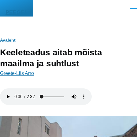
Liigu edasi põhisisu juurde
Men
PEEGEL
Leivapuru
Avaleht
Keeleteadus aitab mõista
maailma ja suhtlust
Greete-Liis Arro
Helifail