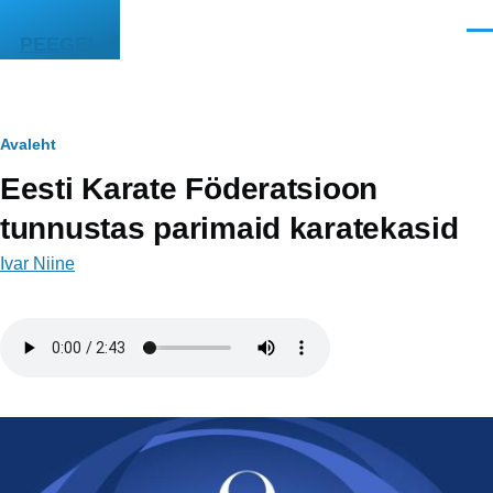
Liigu edasi põhisisu juurde
Men
PEEGEL
Leivapuru
Avaleht
Eesti Karate Föderatsioon
tunnustas parimaid karatekasid
Ivar Niine
Helifail