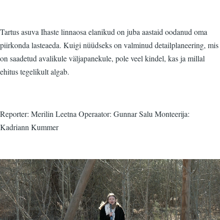
Tartus asuva Ihaste linnaosa elanikud on juba aastaid oodanud oma
piirkonda lasteaeda. Kuigi nüüdseks on valminud detailplaneering, mis
on saadetud avalikule väljapanekule, pole veel kindel, kas ja millal
ehitus tegelikult algab.
Reporter: Merilin Leetna Operaator: Gunnar Salu Monteerija:
Kadriann Kummer
Video
fail