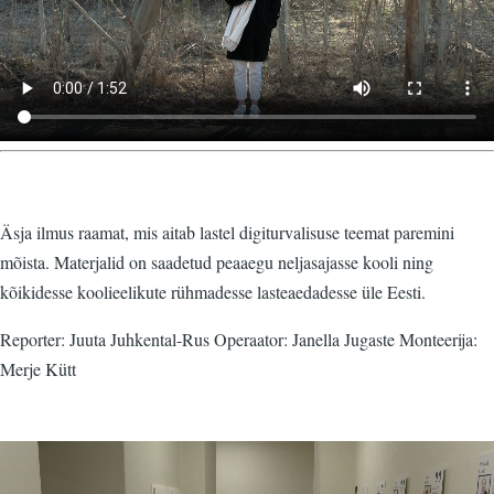
Äsja ilmus raamat, mis aitab lastel digiturvalisuse teemat paremini
mõista. Materjalid on saadetud peaaegu neljasajasse kooli ning
kõikidesse koolieelikute rühmadesse lasteaedadesse üle Eesti.
Reporter: Juuta Juhkental-Rus Operaator: Janella Jugaste Monteerija:
Merje Kütt
Video
fail