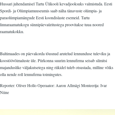
Hussari juhendamisel Tartu Ülikooli kevadjooksuks valmistuda. Eesti
Spordi- ja Olümpiamuuseumis saab näha tänavuste olümpia- ja
paraolümpiamängude Eesti koondislaste esemeid. Tartu
linnaraamatukogu sünnipäevaüritustega proovitakse tuua noored
raamatukokku.
Baltimaades on päevakorda tõusnud arutelud lennunduse tuleviku ja
koostöövõimaluste üle. Piirkonna suurim lennufirma seisab silmitsi
majanduslike väljakutsetega ning riikidel tuleb otsustada, milline võiks
olla nende roll lennufirma toimingutes.
Reporter: Oliver Hollo Operaator: Aaron Allmägi Monteerija: Ivar
Niine
Video