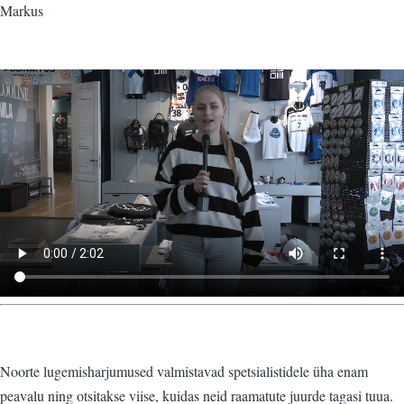
Markus
Video
fail
Noorte lugemisharjumused valmistavad spetsialistidele üha enam
peavalu ning otsitakse viise, kuidas neid raamatute juurde tagasi tuua.