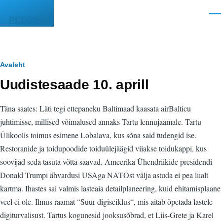
Liigu edasi põhisisu juurde
Men
PEEGEL
Leivapuru
Avaleht
Uudistesaade 10. aprill
Täna saates: Läti tegi ettepaneku Baltimaad kaasata airBalticu
juhtimisse, millised võimalused annaks Tartu lennujaamale. Tartu
Ülikoolis toimus esimene Lobalava, kus sõna said tudengid ise.
Restoranide ja toidupoodide toiduülejäägid viiakse toidukappi, kus
soovijad seda tasuta võtta saavad. Ameerika Ühendriikide presidendi
Donald Trumpi ähvardusi USAga NATOst välja astuda ei pea liialt
kartma. Ihastes sai valmis lasteaia detailplaneering, kuid ehitamisplaane
veel ei ole. Ilmus raamat “Suur digiseiklus“, mis aitab õpetada lastele
digiturvalisust. Tartus kogunesid jooksusõbrad, et Liis-Grete ja Karel