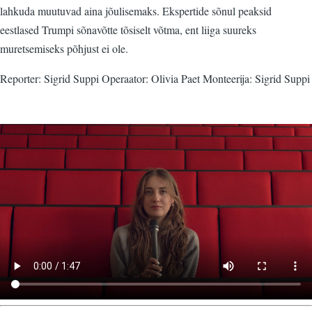
lahkuda muutuvad aina jõulisemaks. Ekspertide sõnul peaksid
eestlased Trumpi sõnavõtte tõsiselt võtma, ent liiga suureks
muretsemiseks põhjust ei ole.
Reporter: Sigrid Suppi Operaator: Olivia Paet Monteerija: Sigrid Suppi
Video
fail