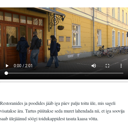
Video
fail
Restoranides ja poodides jääb iga päev palju toitu üle, mis sageli
visatakse ära. Tartus püütakse seda muret lahendada nii, et iga soovija
saab ülejäänud söögi toidukappidest tasuta kaasa võtta.